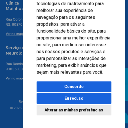
Clínica
tecnologias de rastreamento para
Moinhos de Vento - Teresópolis
melhorar sua experiência de
navegação para os seguintes
Rua Coronel Aparício Borges, 250 - 3º andar - Teresópolis, Porto Alegre -
propósitos:
para ativar a
RS, 90870-016
funcionalidade básica do site
,
para
Ver no mapa
proporcionar uma melhor experiência
no site
,
para medir o seu interesse
Serviço de
nos nossos produtos e serviços e
Neurologia
para personalizar as interações de
Rua Ramiro Barcelos, 630 – 5º andar – Floresta, Porto Alegre – RS,
marketing
,
para exibir anúncios que
90035-001
sejam mais relevantes para você
.
Ver no mapa
Concordo
Eu recuso
Responsável Técnico: Dr. Luiz Antonio Nasi - CREMERS 11217
© 2025 - Hospital Moinhos de Vento - Registro Empresa (CRM-RS): 425
Alterar as minhas preferências
Agendamento Online