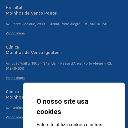
Hospital
Moinhos de Vento Pontal
Av. Padre Cacique, 2893 – Cristal, Porto Alegre – RS, 90810-240
Ver no mapa
Clínica
Moinhos de Vento Iguatemi
Av. João Wallig, 1800 – 3º andar – Passo d'Areia, Porto Alegre – RS,
91349-900
Ver no mapa
Clínica
Moinhos de Vento Canoas
O nosso site usa
Av. Getúlio Vargas, 4841 – Centro, Canoas – RS, 92010-010
cookies
Ver no mapa
Este site utiliza cookies e outras