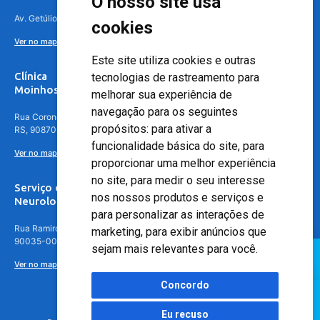
O nosso site usa
Av. Getúlio Vargas, 4841 – Centro, Canoas – RS, 92010-010
cookies
Ver no mapa
Este site utiliza cookies e outras
Clínica
tecnologias de rastreamento para
Moinhos de Vento - Teresópolis
melhorar sua experiência de
navegação para os seguintes
Rua Coronel Aparício Borges, 250 - 3º andar - Teresópolis, Porto Alegre -
propósitos:
para ativar a
RS, 90870-016
funcionalidade básica do site
,
para
Ver no mapa
proporcionar uma melhor experiência
no site
,
para medir o seu interesse
Serviço de
nos nossos produtos e serviços e
Neurologia
para personalizar as interações de
Rua Ramiro Barcelos, 630 – 5º andar – Floresta, Porto Alegre – RS,
marketing
,
para exibir anúncios que
90035-001
sejam mais relevantes para você
.
Ver no mapa
Concordo
Eu recuso