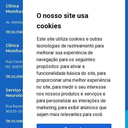
Clínica
Moinhos de Vento Canoas
O nosso site usa
Av. Getúlio Vargas, 4841 – Centro, Canoas – RS, 92010-010
cookies
Ver no mapa
Este site utiliza cookies e outras
Clínica
tecnologias de rastreamento para
Moinhos de Vento - Teresópolis
melhorar sua experiência de
navegação para os seguintes
Rua Coronel Aparício Borges, 250 - 3º andar - Teresópolis, Porto Alegre -
propósitos:
para ativar a
RS, 90870-016
funcionalidade básica do site
,
para
Ver no mapa
proporcionar uma melhor experiência
no site
,
para medir o seu interesse
Serviço de
nos nossos produtos e serviços e
Neurologia
para personalizar as interações de
Rua Ramiro Barcelos, 630 – 5º andar – Floresta, Porto Alegre – RS,
marketing
,
para exibir anúncios que
90035-001
sejam mais relevantes para você
.
Ver no mapa