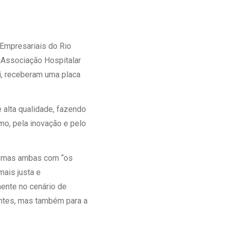
Ambulatório Digital de Nutrição para
Empresas
Tele Interconsultas
Empresariais do Rio
Cabine Telemedicina
 Associação Hospitalar
Gestão do Cuidado
i, receberam uma placa
 alta qualidade, fazendo
mo, pela inovação e pelo
, mas ambas com “os
ais justa e
ente no cenário de
entes, mas também para a