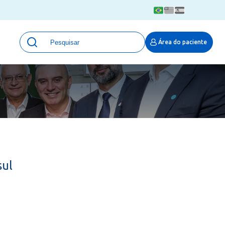
Unidades
Área do paciente
Qualidade e Segurança em saúde
 Moinhos
Eventos
Portal Pesquisa
Programa de Qualidade em Pesquisa
(ProQuali)
PROPESQ
PROADI-SUS
Centro de Pesquisa Clínica
sul
MOVE ARO
Pesquisa Hospital Moinhos de Vento
Núcleo de Apoio à Pesquisa (NAP)
Pronto Atendimento Digital
Área Protegida