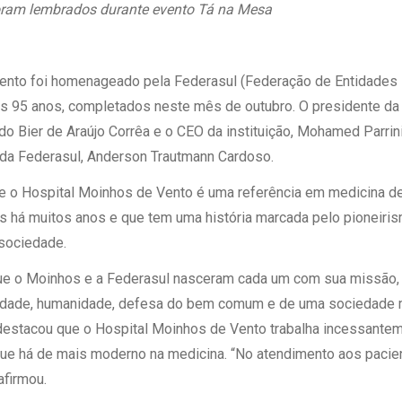
 Matriz
foram lembrados durante evento Tá na Mesa
Quem Somos
e Gestão
Responsabilidade Ambiental
rtal Médico
Responsabilidade Social
ento foi homenageado pela Federasul (Federação de Entidades 
Serviço Social
us 95 anos, completados neste mês de outubro. O presidente da
Saúde Digital Moinhos
o Bier de Araújo Corrêa e o CEO da instituição, Mohamed Parrin
da Federasul, Anderson Trautmann Cardoso.
e o Hospital Moinhos de Vento é uma referência em medicina de
s há muitos anos e que tem uma história marcada pelo pioneiris
sociedade.
que o Moinhos e a Federasul nasceram cada um com sua missão
dade, humanidade, defesa do bem comum e de uma sociedade m
estacou que o Hospital Moinhos de Vento trabalha incessantem
 que há de mais moderno na medicina. “No atendimento aos paci
afirmou.