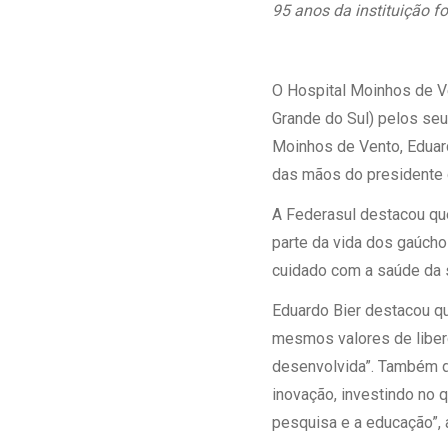
Estrutura da
95 anos da instituição 
Estrutura d
Exames - Po
O Hospital Moinhos de V
Farmácia
Grande do Sul) pelos se
Fisioterapia
Moinhos de Vento, Eduard
das mãos do presidente 
A Federasul destacou qu
parte da vida dos gaúcho
cuidado com a saúde da 
Eduardo Bier destacou 
mesmos valores de liber
desenvolvida”. Também d
inovação, investindo no
pesquisa e a educação”, 