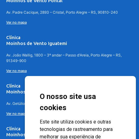
Moinhos de Vento Pontal
Av. Padre Cacique, 2893 – Cristal, Porto Alegre – RS, 90810-240
Ver no mapa
Clínica
Moinhos de Vento Iguatemi
Av. João Wallig, 1800 – 3º andar – Passo d'Areia, Porto Alegre – RS,
91349-900
Ver no mapa
Clínica
Moinhos de Vento Canoas
O nosso site usa
Av. Getúlio Vargas, 4841 – Centro, Canoas – RS, 92010-010
cookies
Ver no mapa
Este site utiliza cookies e outras
Clínica
tecnologias de rastreamento para
Moinhos de Vento - Teresópolis
melhorar sua experiência de