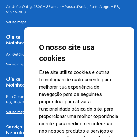
Av. João Wallig, 1800 – 3º andar – Passo d'Areia, Porto Alegre – RS,
91349-900
Ver no mapa
Clínica
Moinhos de Vento Canoas
O nosso site usa
Av. Getúlio Vargas, 4841 – Centro, Canoas – RS, 92010-010
cookies
Ver no mapa
Este site utiliza cookies e outras
Clínica
tecnologias de rastreamento para
Moinhos de Vento - Teresópolis
melhorar sua experiência de
navegação para os seguintes
Rua Coronel Aparício Borges, 250 - 3º andar - Teresópolis, Porto Alegre -
propósitos:
para ativar a
RS, 90870-016
funcionalidade básica do site
,
para
Ver no mapa
proporcionar uma melhor experiência
no site
,
para medir o seu interesse
Serviço de
nos nossos produtos e serviços e
Neurologia