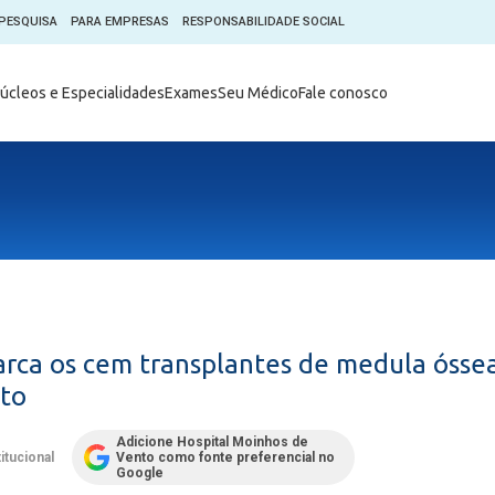
PESQUISA
PARA EMPRESAS
RESPONSABILIDADE SOCIAL
Digital
Hospital do Coração Moinhos
úcleos e Especialidades
Exames
Seu Médico
Fale conosco
hos
Horários de Visita
tica em Pesquisa (CEP)
Horários de visita no Hospital
de Vento
Moinhos Empresas
Informações ao Paciente
e Você
Nossa História
Notícias
everes do Paciente
Organograma Médico
po Clínico
Parque Robótico
Órgãos
Pastoral
ca os cem transplantes de medula óssea
Sangue
Pronto Atendimento Digital
to
m
Psicologia
e Prática Clínica
Adicione Hospital Moinhos de
Publicações
titucional
Vento como fonte preferencial no
nternacional
Google
Qualidade