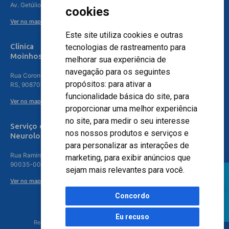
Av. Getúlio Vargas, 4841 – Centro, Canoas – RS, 92010-010
cookies
Ver no mapa
Este site utiliza cookies e outras
Clínica
tecnologias de rastreamento para
Moinhos de Vento - Teresópolis
melhorar sua experiência de
navegação para os seguintes
Rua Coronel Aparício Borges, 250 - 3º andar - Teresópolis, Porto Alegre -
propósitos:
para ativar a
RS, 90870-016
funcionalidade básica do site
,
para
Ver no mapa
proporcionar uma melhor experiência
no site
,
para medir o seu interesse
Serviço de
nos nossos produtos e serviços e
Neurologia
para personalizar as interações de
Rua Ramiro Barcelos, 630 – 5º andar – Floresta, Porto Alegre – RS,
marketing
,
para exibir anúncios que
90035-001
sejam mais relevantes para você
.
Ver no mapa
Concordo
Eu recuso
Responsável Técnico: Dr. Luiz Antonio Nasi - CREMERS 11217