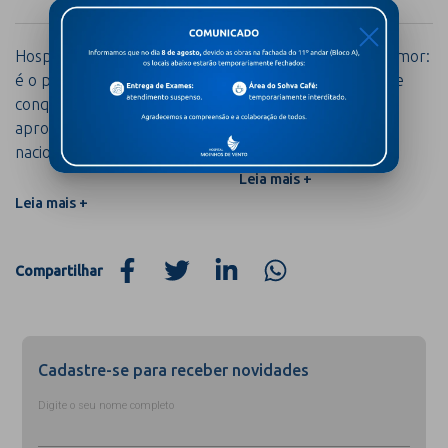
X
Hospital Moinhos de Vento
Parkinson além do tremor:
é o primeiro do Brasil a
os sinais silenciosos que
conquistar 100% de
ajudam a antecipar o
aprovação em certificação
diagnóstico
nacional de enfermagem
Leia mais +
Leia mais +
Compartilhar
Cadastre-se para receber novidades
Digite o seu nome completo