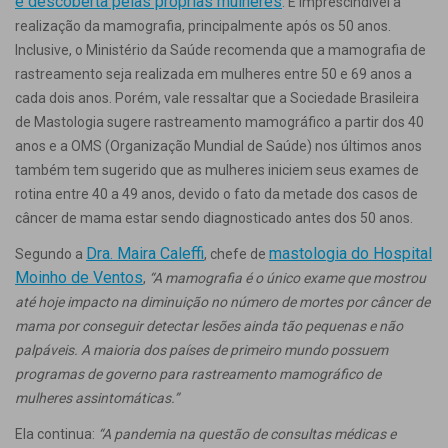
é descoberta pelas próprias mulheres
. É imprescindível a
realização da mamografia, principalmente após os 50 anos.
Inclusive, o Ministério da Saúde recomenda que a mamografia de
rastreamento seja realizada em mulheres entre 50 e 69 anos a
cada dois anos. Porém, vale ressaltar que a Sociedade Brasileira
de Mastologia sugere rastreamento mamográfico a partir dos 40
anos e a OMS (Organização Mundial de Saúde) nos últimos anos
também tem sugerido que as mulheres iniciem seus exames de
rotina entre 40 a 49 anos, devido o fato da metade dos casos de
câncer de mama estar sendo diagnosticado antes dos 50 anos.
Dra. Maira Caleffi
mastologia do Hospital
Segundo a
, chefe de
Moinho de Ventos
,
“A mamografia é o único exame que mostrou
até hoje impacto na diminuição no número de mortes por câncer de
mama por conseguir detectar lesões ainda tão pequenas e não
palpáveis. A maioria dos países de primeiro mundo possuem
programas de governo para rastreamento mamográfico de
mulheres assintomáticas.”
Ela continua:
“A pandemia na questão de consultas médicas e