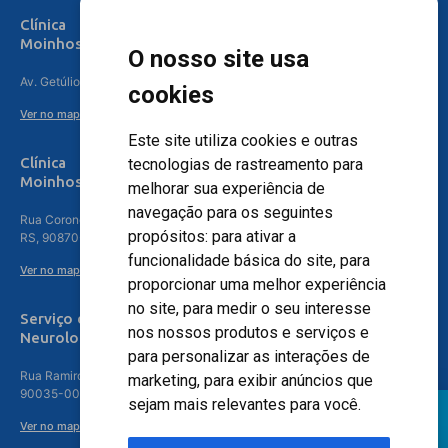
Clínica
Moinhos de Vento Canoas
O nosso site usa
Av. Getúlio Vargas, 4841 – Centro, Canoas – RS, 92010-010
cookies
Ver no mapa
Este site utiliza cookies e outras
Clínica
tecnologias de rastreamento para
Moinhos de Vento - Teresópolis
melhorar sua experiência de
navegação para os seguintes
Rua Coronel Aparício Borges, 250 - 3º andar - Teresópolis, Porto Alegre -
propósitos:
para ativar a
RS, 90870-016
funcionalidade básica do site
,
para
Ver no mapa
proporcionar uma melhor experiência
no site
,
para medir o seu interesse
Serviço de
nos nossos produtos e serviços e
Neurologia
para personalizar as interações de
Rua Ramiro Barcelos, 630 – 5º andar – Floresta, Porto Alegre – RS,
marketing
,
para exibir anúncios que
90035-001
sejam mais relevantes para você
.
Ver no mapa