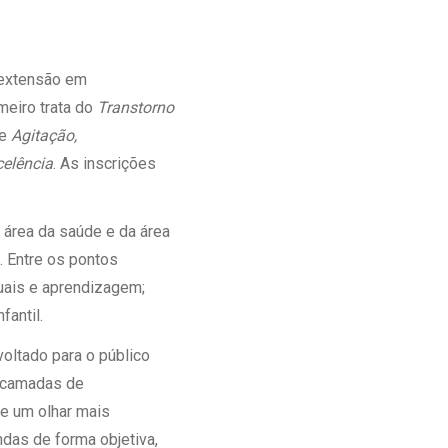
Ambulatório Digital de Nutrição para
Empresas
Tele Interconsultas
 extensão em
Cabine Telemedicina
meiro trata do
Transtorno
Gestão do Cuidado
re
Agitação,
celência
. As inscrições
a área da saúde e da área
. Entre os pontos
tuais e aprendizagem;
antil.
oltado para o público
m camadas de
e um olhar mais
ndas de forma objetiva,