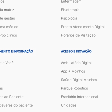
os
Enfermagem
da matriz
Fisioterapia
de gestão
Psicologia
ama médico
Pronto Atendimento Digital
rpo clínico
Horários de Visitação
MENTO E INFORMAÇÃO
ACESSO E INOVAÇÃO
e e Você
Ambulatório Digital
App + Moinhos
Saúde Digital Moinhos
es
Parque Robótico
es ao Paciente
Escritório Internacional
 deveres do paciente
Unidades