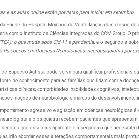
 Matriz
Quem Somos
e Gestão
tas e as aulas online estão previstas para iniciar em setembro
Responsabilidade Ambiental
rtal Médico
 da Saúde do Hospital Moinhos de Vento lançou dois cursos de
Responsabilidade Social
ceria com o Instituto de Ciências Integradas do CCM Group. O pri
Serviço Social
(TEA): o que muda após Cid-11 e pandemia
; e o segundo é sob
Saúde Digital Moinhos
s Psicóticos em Doenças Neurológicas: neuropsiquiatria por ex
de Espectro Autista, pode servir para qualificar profissionais d
fonte de conhecimento para as famílias que lidam com a doença
rísticas clínicas; comorbidades; habilidades cognitivas, intelec
enções; noções de neurobiologia e marcos do desenvolvimento inf
omportamento agressivo e agitação em doenças neurológicas é v
 neurologista e o psiquiatra recebem pacientes que apresenta
a sendo o que está mais aparente e a segunda o que necessita d
aulas irão abordar essas alterações comportamentais mais profu