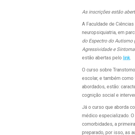
Estrutura da
Estrutura d
As inscrições estão aber
Exames - Po
A Faculdade de Ciências
Farmácia
neuropsiquiatria, em par
Fisioterapia
do Espectro do Autismo 
Agressividade e Sintoma
estão abertas pelo
link
.
O curso sobre Transtorno 
escolar, e também como 
abordados, estão: caracte
cognição social e interv
Já o curso que aborda c
médico especializado. O
comorbidades, a primeir
preparado, por isso, as 