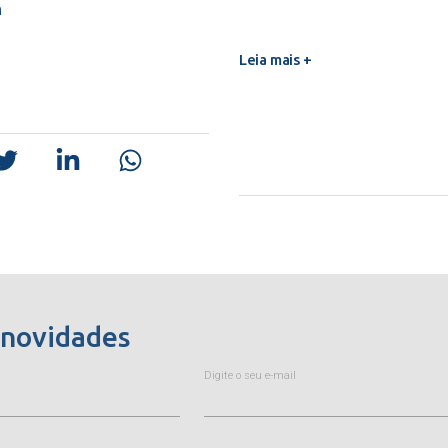
m
Leia mais +
 novidades
Digite o seu e-mail