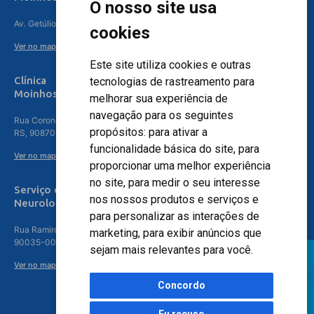
O nosso site usa
Av. Getúlio Vargas, 4841 – Centro, Canoas – RS, 92010-010
cookies
Ver no mapa
Este site utiliza cookies e outras
Clínica
tecnologias de rastreamento para
Moinhos de Vento - Teresópolis
melhorar sua experiência de
navegação para os seguintes
Rua Coronel Aparício Borges, 250 - 3º andar - Teresópolis, Porto Alegre -
propósitos:
para ativar a
RS, 90870-016
funcionalidade básica do site
,
para
Ver no mapa
proporcionar uma melhor experiência
no site
,
para medir o seu interesse
Serviço de
nos nossos produtos e serviços e
Neurologia
para personalizar as interações de
Rua Ramiro Barcelos, 630 – 5º andar – Floresta, Porto Alegre – RS,
marketing
,
para exibir anúncios que
90035-001
sejam mais relevantes para você
.
Ver no mapa
Concordo