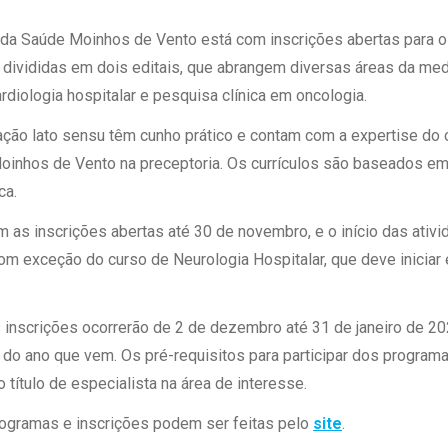
 Matriz
Quem Somos
e Gestão
 da Saúde Moinhos de Vento está com inscrições abertas para o
Responsabilidade Ambiental
rtal Médico
 divididas em dois editais, que abrangem diversas áreas da medic
Responsabilidade Social
rdiologia hospitalar e pesquisa clínica em oncologia.
Serviço Social
ção lato sensu têm cunho prático e contam com a expertise do c
Saúde Digital Moinhos
oinhos de Vento na preceptoria. Os currículos são baseados em t
ca.
m as inscrições abertas até 30 de novembro, e o início das ativi
m exceção do curso de Neurologia Hospitalar, que deve iniciar 
s inscrições ocorrerão de 2 de dezembro até 31 de janeiro de 20
l do ano que vem. Os pré-requisitos para participar dos program
título de especialista na área de interesse.
ogramas e inscrições podem ser feitas pelo
site
.