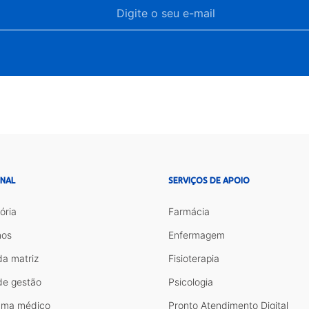
ONAL
SERVIÇOS DE APOIO
ória
Farmácia
os
Enfermagem
da matriz
Fisioterapia
de gestão
Psicologia
ama médico
Pronto Atendimento Digital