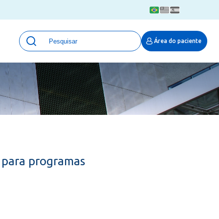
Unidades
Área do paciente
Qualidade e Segurança em saúde
 Moinhos
Eventos
Portal Pesquisa
Programa de Qualidade em Pesquisa
(ProQuali)
PROPESQ
PROADI-SUS
Centro de Pesquisa Clínica
s para programas
MOVE ARO
Pesquisa Hospital Moinhos de Vento
Núcleo de Apoio à Pesquisa (NAP)
Pronto Atendimento Digital
Área Protegida