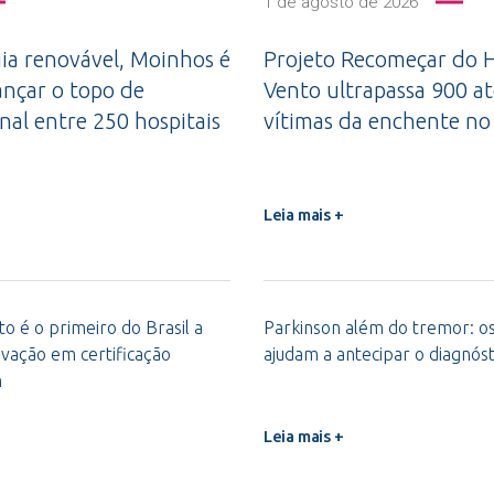
1 de agosto de 2026
a renovável, Moinhos é
Projeto Recomeçar do H
ançar o topo de
Vento ultrapassa 900 a
nal entre 250 hospitais
vítimas da enchente no
Leia mais +
o é o primeiro do Brasil a
Parkinson além do tremor: os 
vação em certificação
ajudam a antecipar o diagnóst
m
Leia mais +