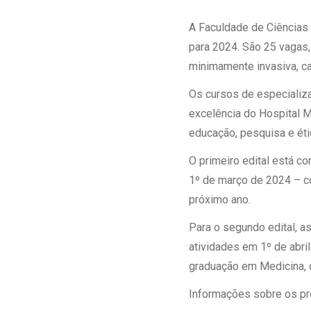
Estrutura da
Estrutura d
A Faculdade de Ciências
Exames - Po
para 2024. São 25 vagas,
Farmácia
minimamente invasiva, ca
Fisioterapia
Os cursos de especializa
excelência do Hospital M
educação, pesquisa e éti
O primeiro edital está co
1º de março de 2024 – co
próximo ano.
Para o segundo edital, a
atividades em 1º de abri
graduação em Medicina, o 
Informações sobre os pr