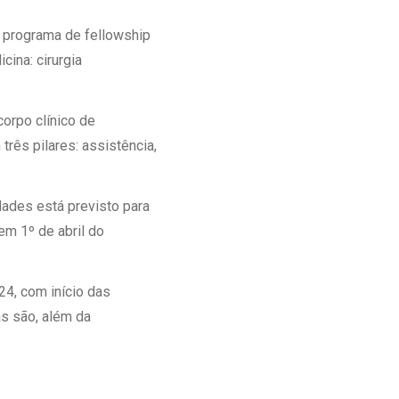
Ambulatório Digital de Nutrição para
 programa de fellowship
Empresas
ina: cirurgia
Tele Interconsultas
Cabine Telemedicina
Gestão do Cuidado
orpo clínico de
rês pilares: assistência,
dades está previsto para
em 1º de abril do
24, com início das
as são, além da