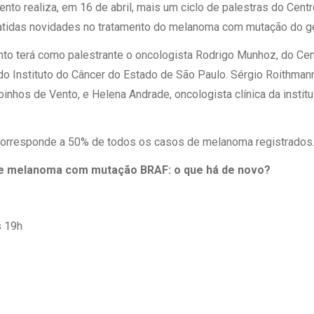
 Matriz
nto realiza, em 16 de abril, mais um ciclo de palestras do Centr
Quem Somos
e Gestão
atidas novidades no tratamento do melanoma com mutação do g
Responsabilidade Ambiental
rtal Médico
nto terá como palestrante o oncologista Rodrigo Munhoz, do Ce
Responsabilidade Social
 do Instituto do Câncer do Estado de São Paulo. Sérgio Roithman
Serviço Social
inhos de Vento, e Helena Andrade, oncologista clínica da insti
Saúde Digital Moinhos
rresponde a 50% de todos os casos de melanoma registrados
de melanoma com mutação BRAF: o que há de novo?
s 19h