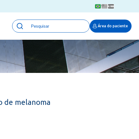
Unidades
Área do paciente
Qualidade e Segurança em saúde
 Moinhos
Eventos
Portal Pesquisa
Programa de Qualidade em Pesquisa
(ProQuali)
PROPESQ
PROADI-SUS
Centro de Pesquisa Clínica
to de melanoma
MOVE ARO
Pesquisa Hospital Moinhos de Vento
Núcleo de Apoio à Pesquisa (NAP)
Pronto Atendimento Digital
Área Protegida