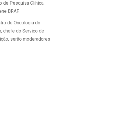
o de Pesquisa Clínica.
Ambulatório Digital de Nutrição para
ene BRAF.
Empresas
Tele Interconsultas
ntro de Oncologia do
Cabine Telemedicina
n, chefe do Serviço de
Gestão do Cuidado
tuição, serão moderadores
.