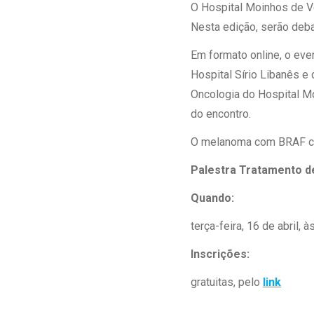
Estrutura da
O Hospital Moinhos de Ve
Estrutura d
Nesta edição, serão deb
Exames - Po
Em formato online, o eve
Farmácia
Hospital Sírio Libanês e
Fisioterapia
Oncologia do Hospital Mo
do encontro.
O melanoma com BRAF co
Palestra Tratamento 
Quando:
terça-feira, 16 de abril, à
Inscrições:
gratuitas, pelo
link