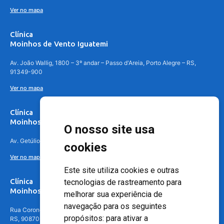
Ver no mapa
Clínica
Moinhos de Vento Iguatemi
Av. João Wallig, 1800 – 3º andar – Passo d'Areia, Porto Alegre – RS,
91349-900
Ver no mapa
Clínica
Moinhos de Vento Canoas
O nosso site usa
Av. Getúlio Vargas, 4841 – Centro, Canoas – RS, 92010-010
cookies
Ver no mapa
Este site utiliza cookies e outras
Clínica
tecnologias de rastreamento para
Moinhos de Vento - Teresópolis
melhorar sua experiência de
navegação para os seguintes
Rua Coronel Aparício Borges, 250 - 3º andar - Teresópolis, Porto Alegre -
propósitos:
para ativar a
RS, 90870-016