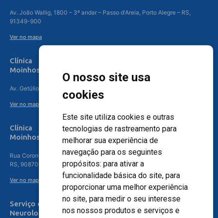
Av. João Wallig, 1800 – 3º andar – Passo d'Areia, Porto Alegre – RS,
91349-900
Ver no mapa
Clínica
Moinhos de Vento Canoas
O nosso site usa
Av. Getúlio Vargas, 4841 – Centro, Canoas – RS, 92010-010
cookies
Ver no mapa
Este site utiliza cookies e outras
Clínica
tecnologias de rastreamento para
Moinhos de Vento - Teresópolis
melhorar sua experiência de
navegação para os seguintes
Rua Coronel Aparício Borges, 250 - 3º andar - Teresópolis, Porto Alegre -
propósitos:
para ativar a
RS, 90870-016
funcionalidade básica do site
,
para
Ver no mapa
proporcionar uma melhor experiência
no site
,
para medir o seu interesse
Serviço de
nos nossos produtos e serviços e
Neurologia