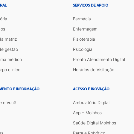
ONAL
SERVIÇOS DE APOIO
ória
Farmácia
os
Enfermagem
da matriz
Fisioterapia
de gestão
Psicologia
ama médico
Pronto Atendimento Digital
rpo clínico
Horários de Visitação
MENTO E INFORMAÇÃO
ACESSO E INOVAÇÃO
e e Você
Ambulatório Digital
App + Moinhos
Saúde Digital Moinhos
es
Parque Robótico