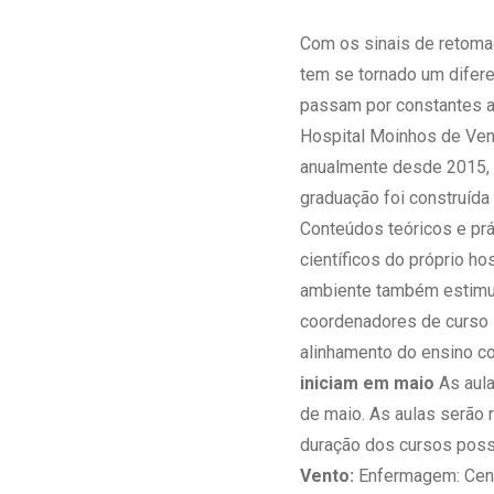
Estrutura da
Estrutura d
Com os sinais de retomad
Exames - Po
tem se tornado um difere
Farmácia
passam por constantes at
Fisioterapia
Hospital Moinhos de Vent
anualmente desde 2015, 
graduação foi construída
Conteúdos teóricos e prá
científicos do próprio ho
ambiente também estimula
coordenadores de curso s
alinhamento do ensino co
iniciam em maio
As aula
de maio. As aulas serão 
duração dos cursos poss
Vento:
Enfermagem: Centr