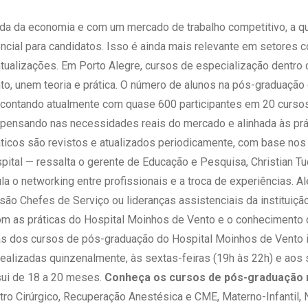
 Matriz
Quem Somos
e Gestão
a da economia e com um mercado de trabalho competitivo, a qua
Responsabilidade Ambiental
rtal Médico
ncial para candidatos. Isso é ainda mais relevante em setores 
Responsabilidade Social
ualizações. Em Porto Alegre, cursos de especialização dentro 
Serviço Social
o, unem teoria e prática. O número de alunos na pós-graduação 
Saúde Digital Moinhos
contando atualmente com quase 600 participantes em 20 curso
 pensando nas necessidades reais do mercado e alinhada às práti
ticos são revistos e atualizados periodicamente, com base nos
spital — ressalta o gerente de Educação e Pesquisa, Christian T
 o networking entre profissionais e a troca de experiências. A
ão Chefes de Serviço ou lideranças assistenciais da instituição
m as práticas do Hospital Moinhos de Vento e o conhecimento c
s dos cursos de pós-graduação do Hospital Moinhos de Vento i
realizadas quinzenalmente, às sextas-feiras (19h às 22h) e aos 
ui de 18 a 20 meses.
Conheça os cursos de pós-graduação 
o Cirúrgico, Recuperação Anestésica e CME, Materno-Infantil, N