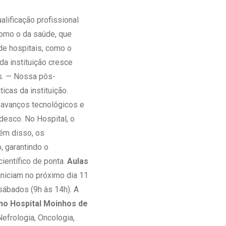
Ambulatório Digital de Nutrição para
lificação profissional
Empresas
como o da saúde, que
Tele Interconsultas
de hospitais, como o
Cabine Telemedicina
da instituição cresce
Gestão do Cuidado
s. — Nossa pós-
cas da instituição.
 avanços tecnológicos e
udesco. No Hospital, o
lém disso, os
, garantindo o
ientífico de ponta.
Aulas
niciam no próximo dia 11
sábados (9h às 14h). A
no Hospital Moinhos de
efrologia, Oncologia,