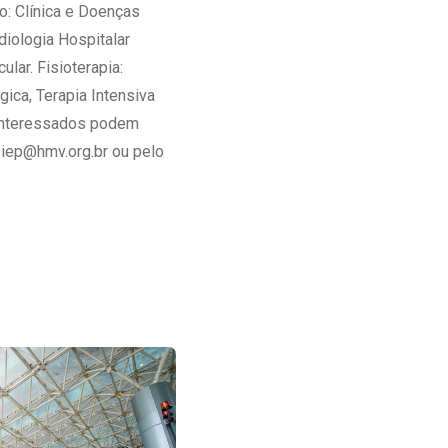
o: Clínica e Doenças
diologia Hospitalar
lar. Fisioterapia:
gica, Terapia Intensiva
. Interessados podem
.iep@hmv.org.br ou pelo