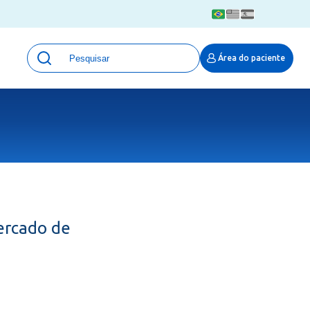
Unidades
Área do paciente
Qualidade e Segurança em saúde
 Moinhos
Eventos
Portal Pesquisa
Programa de Qualidade em Pesquisa
(ProQuali)
PROPESQ
PROADI-SUS
Centro de Pesquisa Clínica
ercado de
MOVE ARO
Pesquisa Hospital Moinhos de Vento
Núcleo de Apoio à Pesquisa (NAP)
Pronto Atendimento Digital
Área Protegida