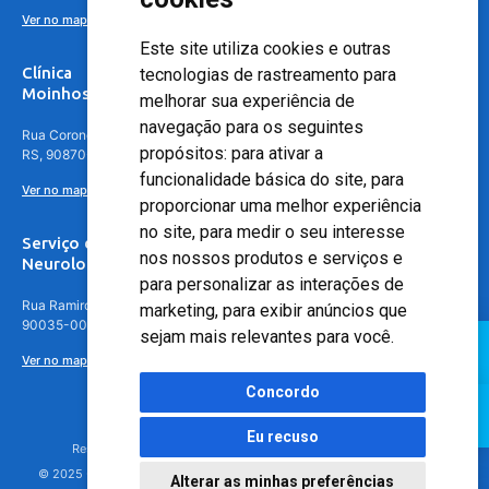
Ver no mapa
Este site utiliza cookies e outras
Clínica
tecnologias de rastreamento para
Moinhos de Vento - Teresópolis
melhorar sua experiência de
navegação para os seguintes
Rua Coronel Aparício Borges, 250 - 3º andar - Teresópolis, Porto Alegre -
propósitos:
para ativar a
RS, 90870-016
funcionalidade básica do site
,
para
Ver no mapa
proporcionar uma melhor experiência
no site
,
para medir o seu interesse
Serviço de
nos nossos produtos e serviços e
Neurologia
para personalizar as interações de
Rua Ramiro Barcelos, 630 – 5º andar – Floresta, Porto Alegre – RS,
marketing
,
para exibir anúncios que
90035-001
sejam mais relevantes para você
.
Ver no mapa
Concordo
Eu recuso
Responsável Técnico: Dr. Luiz Antonio Nasi - CREMERS 11217
© 2025 - Hospital Moinhos de Vento - Registro Empresa (CRM-RS): 425
Alterar as minhas preferências