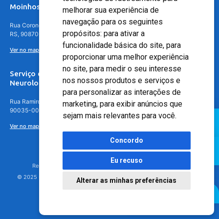
Moinhos de Vento - Teresópolis
melhorar sua experiência de
navegação para os seguintes
Rua Coronel Aparício Borges, 250 - 3º andar - Teresópolis, Porto Alegre -
propósitos:
para ativar a
RS, 90870-016
funcionalidade básica do site
,
para
Ver no mapa
proporcionar uma melhor experiência
no site
,
para medir o seu interesse
Serviço de
nos nossos produtos e serviços e
Neurologia
para personalizar as interações de
Rua Ramiro Barcelos, 630 – 5º andar – Floresta, Porto Alegre – RS,
marketing
,
para exibir anúncios que
90035-001
sejam mais relevantes para você
.
Ver no mapa
Concordo
Eu recuso
Responsável Técnico: Dr. Luiz Antonio Nasi - CREMERS 11217
© 2025 - Hospital Moinhos de Vento - Registro Empresa (CRM-RS): 425
Alterar as minhas preferências
Agendamento Online