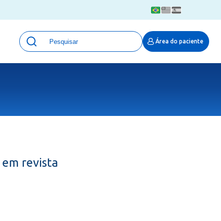
Unidades
Área do paciente
Qualidade e Segurança em saúde
 Moinhos
Eventos
Portal Pesquisa
Programa de Qualidade em Pesquisa
(ProQuali)
PROPESQ
PROADI-SUS
Centro de Pesquisa Clínica
 em revista
MOVE ARO
Pesquisa Hospital Moinhos de Vento
Núcleo de Apoio à Pesquisa (NAP)
Pronto Atendimento Digital
Área Protegida