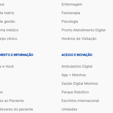
os
Enfermagem
da matriz
Fisioterapia
de gestão
Psicologia
ama médico
Pronto Atendimento Digital
rpo clínico
Horários de Visitação
MENTO E INFORMAÇÃO
ACESSO E INOVAÇÃO
e e Você
Ambulatório Digital
App + Moinhos
Saúde Digital Moinhos
es
Parque Robótico
es ao Paciente
Escritório Internacional
 deveres do paciente
Unidades