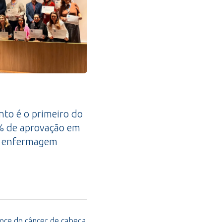
nto é o primeiro do
0% de aprovação em
de enfermagem
coce do câncer de cabeça