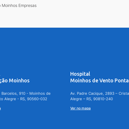
 Moinhos Empresas
l
Hospital
ção Moinhos
Moinhos de Vento Ponta
 Barcelos, 910 - Moinhos de
Av. Padre Cacique, 2893 – Crista
to Alegre - RS, 90560-032
Alegre – RS, 90810-240
a
Ver no mapa