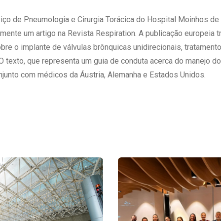
 Matriz
Quem Somos
e Gestão
ço de Pneumologia e Cirurgia Torácica do Hospital Moinhos de 
Responsabilidade Ambiental
rtal Médico
emente um artigo na Revista Respiration. A publicação europeia t
Responsabilidade Social
obre o implante de válvulas brônquicas unidirecionais, tratament
Serviço Social
O texto, que representa um guia de conduta acerca do manejo d
Saúde Digital Moinhos
onjunto com médicos da Áustria, Alemanha e Estados Unidos.