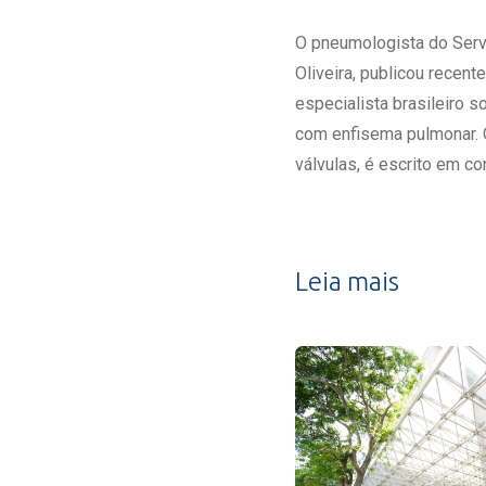
Estrutura da
Estrutura d
O pneumologista do Servi
Exames - Po
Oliveira, publicou recent
Farmácia
especialista brasileiro s
Fisioterapia
com enfisema pulmonar. 
válvulas, é escrito em c
Leia mais