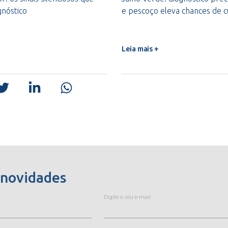
gnóstico
e pescoço eleva chances de 
Leia mais +
 novidades
Digite o seu e-mail