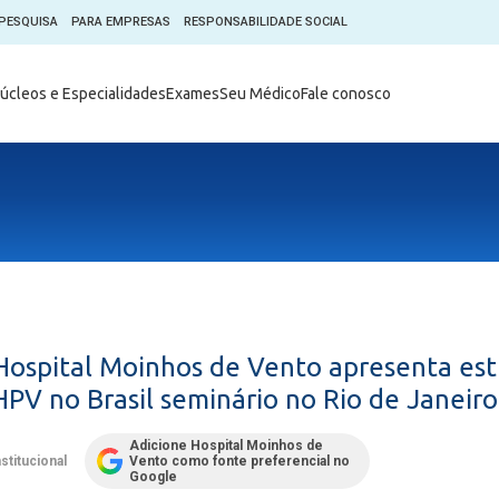
PESQUISA
PARA EMPRESAS
RESPONSABILIDADE SOCIAL
Digital
Hospital do Coração Moinhos
úcleos e Especialidades
Exames
Seu Médico
Fale conosco
hos
Horários de Visita
tica em Pesquisa (CEP)
Horários de visita no Hospital
de Vento
Moinhos Empresas
Informações ao Paciente
e Você
Nossa História
Notícias
everes do Paciente
Organograma Médico
po Clínico
Parque Robótico
Órgãos
Pastoral
 Hospital Moinhos de Vento apresenta es
Sangue
Pronto Atendimento Digital
HPV no Brasil seminário no Rio de Janeiro
m
Psicologia
e Prática Clínica
Adicione Hospital Moinhos de
Publicações
nstitucional
Vento como fonte preferencial no
nternacional
Google
Qualidade