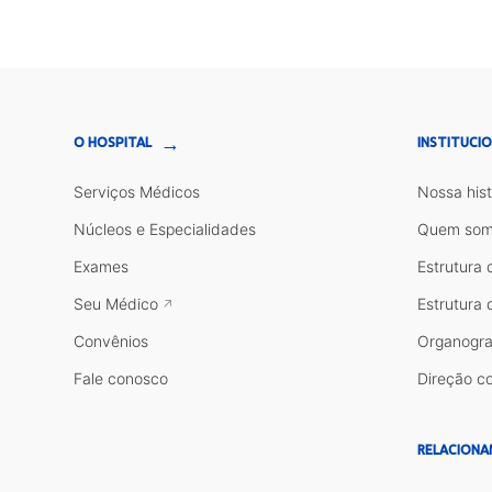
→
O HOSPITAL
INSTITUCI
Serviços Médicos
Nossa hist
Núcleos e Especialidades
Quem som
Exames
Estrutura 
Seu Médico
Estrutura 
Convênios
Organogr
Fale conosco
Direção co
RELACIONA