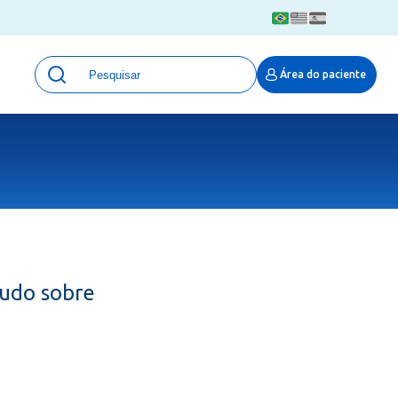
Unidades
Área do paciente
Qualidade e Segurança em saúde
 Moinhos
Eventos
Portal Pesquisa
Programa de Qualidade em Pesquisa
(ProQuali)
PROPESQ
PROADI-SUS
Centro de Pesquisa Clínica
tudo sobre
MOVE ARO
Pesquisa Hospital Moinhos de Vento
Núcleo de Apoio à Pesquisa (NAP)
Pronto Atendimento Digital
Área Protegida