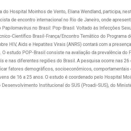
 Matriz
Quem Somos
e Gestão
 do Hospital Moinhos de Vento, Eliana Wendland, participa, nest
Responsabilidade Ambiental
rtal Médico
ncista de encontro internacional no Rio de Janeiro, onde apresen
Responsabilidade Social
 Papilomavírus no Brasil: Pop-Brasil. Voltado às Infecções Se
Serviço Social
écnico-Científico Brasil-França/Encontro Temático do Programa 
Saúde Digital Moinhos
re HIV, Aids e Hepatites Virais (ANRS) contará com a presença
. O estudo POP-Brasil consiste na avaliação da prevalência do
s e nas diferentes regiões do Brasil. A pesquisa ocorre nas 26 c
ficar fatores demográficos, socioeconômicos, comportamentais 
vens de 16 a 25 anos. O estudo é coordenado pelo Hospital Moi
Desenvolvimento Institucional do SUS (Proadi-SUS), do Ministé