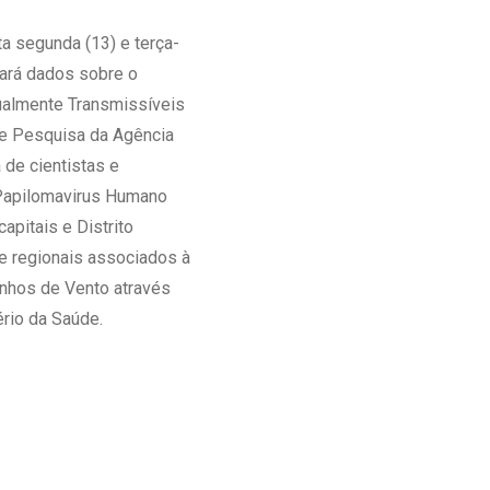
Ambulatório Digital de Nutrição para
a segunda (13) e terça-
Empresas
tará dados sobre o
Tele Interconsultas
xualmente Transmissíveis
Cabine Telemedicina
de Pesquisa da Agência
Gestão do Cuidado
 de cientistas e
 Papilomavirus Humano
apitais e Distrito
e regionais associados à
nhos de Vento através
rio da Saúde.