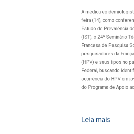
Estrutura da
Estrutura d
A médica epidemiologista
Exames - Po
feira (14), como confere
Farmácia
Estudo de Prevalência do
Fisioterapia
(IST), o 24º Seminário T
Francesa de Pesquisa Sob
pesquisadores da França
(HPV) e seus tipos no paí
Federal, buscando identi
ocorrência do HPV em jo
do Programa de Apoio ao 
Leia mais