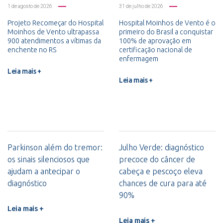
1 de agosto de 2026
31 de julho de 2026
Projeto Recomeçar do Hospital
Hospital Moinhos de Vento é o
Moinhos de Vento ultrapassa
primeiro do Brasil a conquistar
900 atendimentos a vítimas da
100% de aprovação em
enchente no RS
certificação nacional de
enfermagem
Leia mais +
Leia mais +
Parkinson além do tremor:
Julho Verde: diagnóstico
os sinais silenciosos que
precoce do câncer de
ajudam a antecipar o
cabeça e pescoço eleva
diagnóstico
chances de cura para até
90%
Leia mais +
Leia mais +