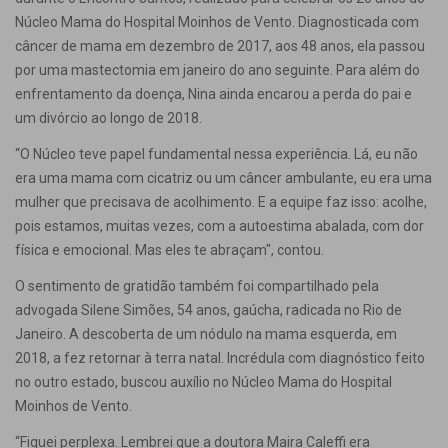
Núcleo Mama do Hospital Moinhos de Vento. Diagnosticada com
câncer de mama em dezembro de 2017, aos 48 anos, ela passou
por uma mastectomia em janeiro do ano seguinte. Para além do
enfrentamento da doença, Nina ainda encarou a perda do pai e
um divórcio ao longo de 2018.
“O Núcleo teve papel fundamental nessa experiência. Lá, eu não
era uma mama com cicatriz ou um câncer ambulante, eu era uma
mulher que precisava de acolhimento. E a equipe faz isso: acolhe,
pois estamos, muitas vezes, com a autoestima abalada, com dor
física e emocional. Mas eles te abraçam", contou.
O sentimento de gratidão também foi compartilhado pela
advogada Silene Simões, 54 anos, gaúcha, radicada no Rio de
Janeiro. A descoberta de um nódulo na mama esquerda, em
2018, a fez retornar à terra natal. Incrédula com diagnóstico feito
no outro estado, buscou auxílio no Núcleo Mama do Hospital
Moinhos de Vento.
“Fiquei perplexa. Lembrei que a doutora Maira Caleffi era