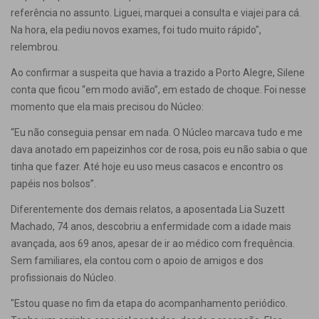
referência no assunto. Liguei, marquei a consulta e viajei para cá.
Na hora, ela pediu novos exames, foi tudo muito rápido",
relembrou.
Ao confirmar a suspeita que havia a trazido a Porto Alegre, Silene
conta que ficou “em modo avião”, em estado de choque. Foi nesse
momento que ela mais precisou do Núcleo:
“Eu não conseguia pensar em nada. O Núcleo marcava tudo e me
dava anotado em papeizinhos cor de rosa, pois eu não sabia o que
tinha que fazer. Até hoje eu uso meus casacos e encontro os
papéis nos bolsos”.
Diferentemente dos demais relatos, a aposentada Lia Suzett
Machado, 74 anos, descobriu a enfermidade com a idade mais
avançada, aos 69 anos, apesar de ir ao médico com frequência.
Sem familiares, ela contou com o apoio de amigos e dos
profissionais do Núcleo.
"Estou quase no fim da etapa do acompanhamento periódico.