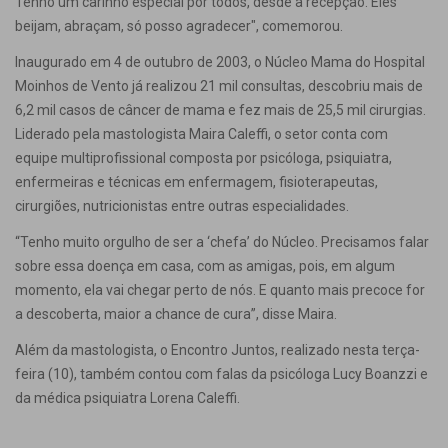
Tenho um carinho especial por todos, desde a recepção. Eles
beijam, abraçam, só posso agradecer", comemorou.
Inaugurado em 4 de outubro de 2003, o Núcleo Mama do Hospital
Moinhos de Vento já realizou 21 mil consultas, descobriu mais de
6,2 mil casos de câncer de mama e fez mais de 25,5 mil cirurgias.
Liderado pela mastologista Maira Caleffi, o setor conta com
equipe multiprofissional composta por psicóloga, psiquiatra,
enfermeiras e técnicas em enfermagem, fisioterapeutas,
cirurgiões, nutricionistas entre outras especialidades.
“Tenho muito orgulho de ser a ‘chefa’ do Núcleo. Precisamos falar
sobre essa doença em casa, com as amigas, pois, em algum
momento, ela vai chegar perto de nós. E quanto mais precoce for
a descoberta, maior a chance de cura”, disse Maira.
Além da mastologista, o Encontro Juntos, realizado nesta terça-
feira (10), também contou com falas da psicóloga Lucy Boanzzi e
da médica psiquiatra Lorena Caleffi.