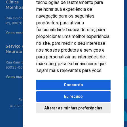
Clínica
tecnologias de rastreamento para
Moinhos de Vento - Teresópolis
melhorar sua experiência de
navegação para os seguintes
Rua Coronel Aparício Borges, 250 - 3º andar - Teresópolis, Porto Alegre -
propósitos:
para ativar a
RS, 90870-016
funcionalidade básica do site
,
para
Ver no mapa
proporcionar uma melhor experiência
no site
,
para medir o seu interesse
Serviço de
nos nossos produtos e serviços e
Neurologia
para personalizar as interações de
Rua Ramiro Barcelos, 630 – 5º andar – Floresta, Porto Alegre – RS,
marketing
,
para exibir anúncios que
90035-001
sejam mais relevantes para você
.
Ver no mapa
Concordo
Eu recuso
Responsável Técnico: Dr. Luiz Antonio Nasi - CREMERS 11217
© 2025 - Hospital Moinhos de Vento - Registro Empresa (CRM-RS): 425
Alterar as minhas preferências
Agendamento Online