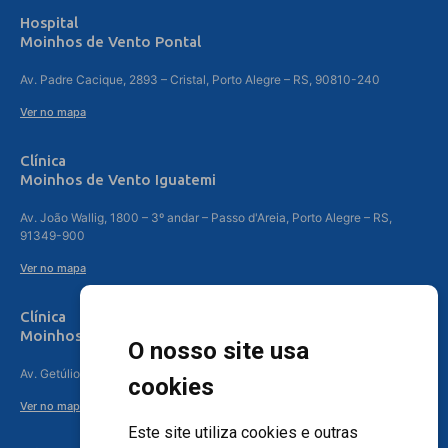
Hospital
Moinhos de Vento Pontal
Av. Padre Cacique, 2893 – Cristal, Porto Alegre – RS, 90810-240
Ver no mapa
Clínica
Moinhos de Vento Iguatemi
Av. João Wallig, 1800 – 3º andar – Passo d'Areia, Porto Alegre – RS,
91349-900
Ver no mapa
Clínica
Moinhos de Vento Canoas
O nosso site usa
Av. Getúlio Vargas, 4841 – Centro, Canoas – RS, 92010-010
cookies
Ver no mapa
Este site utiliza cookies e outras