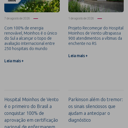
7 de agosto de 2026
1 de agosto de 2026
Com 100% de energia
Projeto Recomeçar do Hospital
renovável, Moinhos é o único
Moinhos de Vento ultrapassa
do Sul a alcançar o topo de
900 atendimentos a vítimas da
avaliação internacional entre
enchente no RS
250 hospitais do mundo
Leia mais +
Leia mais +
Hospital Moinhos de Vento
Parkinson além do tremor:
é o primeiro do Brasil a
os sinais silenciosos que
conquistar 100% de
ajudam a antecipar o
aprovação em certificação
diagnóstico
nacional de enfermagem