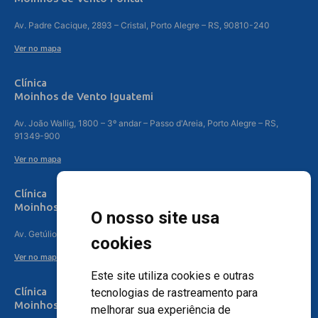
Av. Padre Cacique, 2893 – Cristal, Porto Alegre – RS, 90810-240
Ver no mapa
Clínica
Moinhos de Vento Iguatemi
Av. João Wallig, 1800 – 3º andar – Passo d'Areia, Porto Alegre – RS,
91349-900
Ver no mapa
Clínica
Moinhos de Vento Canoas
O nosso site usa
Av. Getúlio Vargas, 4841 – Centro, Canoas – RS, 92010-010
cookies
Ver no mapa
Este site utiliza cookies e outras
Clínica
tecnologias de rastreamento para
Moinhos de Vento - Teresópolis
melhorar sua experiência de