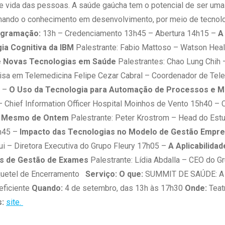
e vida das pessoas. A saúde gaúcha tem o potencial de ser uma
mando o conhecimento em desenvolvimento, por meio de tecnolog
gramação:
13h – Credenciamento 13h45 – Abertura 14h15 –
A
ia Cognitiva da IBM
Palestrante: Fabio Mattoso – Watson Heal
e Novas Tecnologias em Saúde
Palestrantes: Chao Lung Chih
isa em Telemedicina Felipe Cezar Cabral – Coordenador de Tele
 –
O Uso da Tecnologia para Automação de Processos e Me
 – Chief Information Officer Hospital Moinhos de Vento 15h40 –
 o Mesmo de Ontem
Palestrante: Peter Krostrom – Head do Estu
6h45 –
Impacto das Tecnologias no Modelo de Gestão Empre
ui – Diretora Executiva do Grupo Fleury 17h05 –
A Aplicabilidad
os de Gestão de Exames
Palestrante: Lídia Abdalla – CEO do G
quetel de Encerramento
Serviço:
O que:
SUMMIT DE SAÚDE: A i
eficiente
Quando:
4 de setembro, das 13h às 17h30
Onde:
Teat
s:
site.