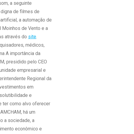
som, a seguinte
Ambulatório Digital de Nutrição para
 digna de filmes de
Empresas
 artificial, a automação de
Tele Interconsultas
l Moinhos de Vento e a
Cabine Telemedicina
as através do
site
.
Gestão do Cuidado
esquisadores, médicos,
ma A importância da
M, presidido pelo CEO
munidade empresarial e
erintendente Regional da
nvestimentos em
olutibilidade e
 ter como alvo oferecer
 da AMCHAM, há um
o a sociedade, a
scimento econômico e