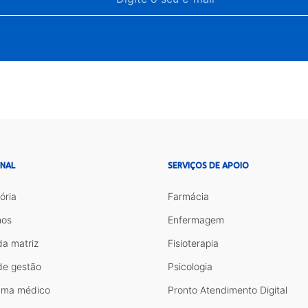
ONAL
SERVIÇOS DE APOIO
ória
Farmácia
os
Enfermagem
da matriz
Fisioterapia
de gestão
Psicologia
ama médico
Pronto Atendimento Digital