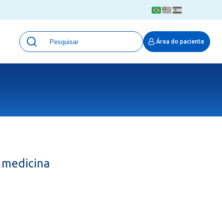
Unidades
Área do paciente
Qualidade e Segurança em saúde
 Moinhos
Eventos
Portal Pesquisa
Programa de Qualidade em Pesquisa
(ProQuali)
PROPESQ
PROADI-SUS
Centro de Pesquisa Clínica
 medicina
MOVE ARO
Pesquisa Hospital Moinhos de Vento
Núcleo de Apoio à Pesquisa (NAP)
Pronto Atendimento Digital
Área Protegida