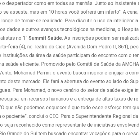
 Matriz
o o despertador como em todas as manhãs. Junto ao insistente 
Quem Somos
e Gestão
se assuste, mas em 10 horas você sofrerá um infarto”. A cena,
Responsabilidade Ambiental
rtal Médico
á longe de tornar-se realidade. Para discutir o uso da inteligência
Responsabilidade Social
os dados e outros avanços tecnológicos na medicina, o Hospita
Serviço Social
listas no
1° Summit Saúde
. As inscrições podem ser realizad
Saúde Digital Moinhos
rta-feira (4), no Teatro do Ciee (Avenida Dom Pedro II, 861), p
 instituições da área da saúde participam do encontro com o te
ma saúde eficiente. Promovido pelo Comitê de Saúde da AMCHA
ento, Mohamed Parrini, o evento busca inspirar e engajar a co
o deste mercado. Ele fará a abertura do evento ao lado do Sup
ues. Para Mohamed, o novo cenário do setor de saúde exige i
pesquisa, em recursos humanos e a entrega de altas taxas de res
. “O que não podemos esquecer é que todo esse esforço tem que
a o paciente”, conclui o CEO. Para o Superintendente Regional
o seja reconhecido como representante de iniciativas envolvend
O Rio Grande do Sul tem buscado encontrar vocações para o cre