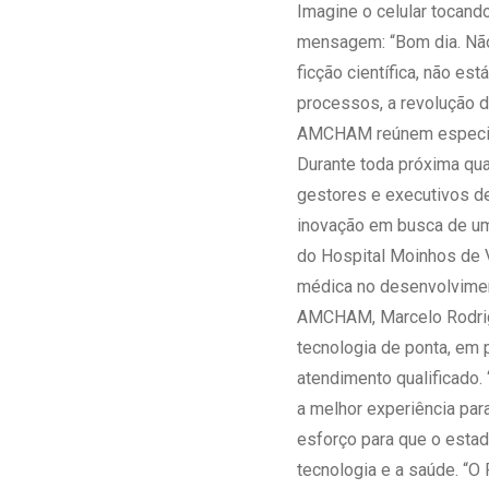
Estrutura da
Imagine o celular tocand
Estrutura d
mensagem: “Bom dia. Não 
Exames - Po
ficção científica, não est
Farmácia
processos, a revolução d
Fisioterapia
AMCHAM reúnem especia
Durante toda próxima qua
gestores e executivos de
inovação em busca de u
do Hospital Moinhos de V
médica no desenvolviment
AMCHAM, Marcelo Rodrig
tecnologia de ponta, em 
atendimento qualificado
a melhor experiência par
esforço para que o estad
tecnologia e a saúde. “