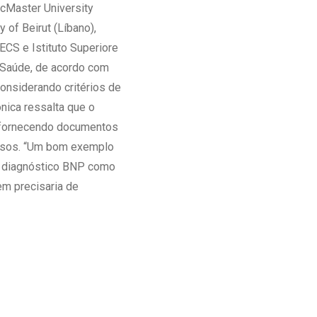
cMaster University
of Beirut (Líbano),
IECS e Istituto Superiore
a Saúde, de acordo com
onsiderando critérios de
nica ressalta que o
l, fornecendo documentos
ursos. “Um bom exemplo
me diagnóstico BNP como
em precisaria de