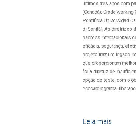
últimos três anos com p
(Canadá), Grade working 
Pontificia Universidad Ca
di Sanità”. As diretrize
padrões internacionais d
eficácia, segurança, efe
projeto traz um legado i
que proporcionam melhor
foi a diretriz de insufi
opção de teste, com o ob
ecocardiograma, liberan
Leia mais