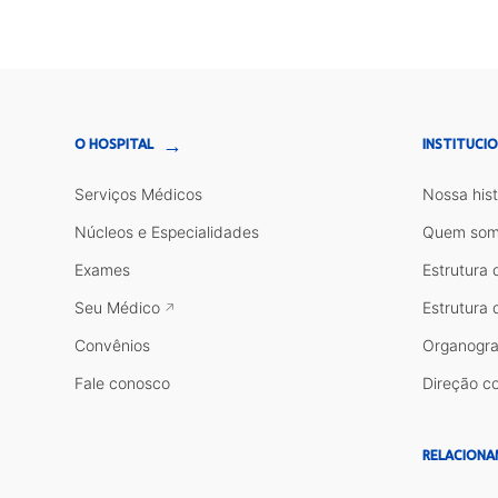
→
O HOSPITAL
INSTITUCI
Serviços Médicos
Nossa hist
Núcleos e Especialidades
Quem som
Exames
Estrutura 
Seu Médico
Estrutura 
Convênios
Organogr
Fale conosco
Direção co
RELACIONA