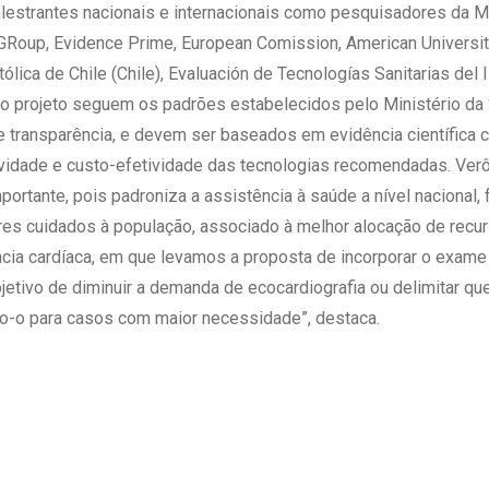
alestrantes nacionais e internacionais como pesquisadores da M
GRoup, Evidence Prime, European Comission, American University 
tólica de Chile (Chile), Evaluación de Tecnologías Sanitarias del 
s do projeto seguem os padrões estabelecidos pelo Ministério d
e transparência, e devem ser baseados em evidência científica c
tividade e custo-efetividade das tecnologias recomendadas. Verô
mportante, pois padroniza a assistência à saúde a nível naciona
es cuidados à população, associado à melhor alocação de rec
ciência cardíaca, em que levamos a proposta de incorporar o exa
jetivo de diminuir a demanda de ecocardiografia ou delimitar qu
do-o para casos com maior necessidade”, destaca.