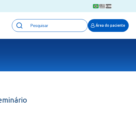
Unidades
Área do paciente
Qualidade e Segurança em saúde
 Moinhos
Eventos
Portal Pesquisa
Programa de Qualidade em Pesquisa
(ProQuali)
PROPESQ
PROADI-SUS
Centro de Pesquisa Clínica
Seminário
MOVE ARO
Pesquisa Hospital Moinhos de Vento
Núcleo de Apoio à Pesquisa (NAP)
Pronto Atendimento Digital
Área Protegida