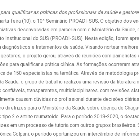
 Matriz
Quem Somos
e Gestão
para qualificar as práticas dos profissionais de saúde e gestore
Responsabilidade Ambiental
rtal Médico
rta-feira (10), o 10º Seminário PROADI-SUS. O objetivo dos en
Responsabilidade Social
ciativas desenvolvidas em parceria com o Ministério da Saúde,
Serviço Social
o Institucional do SUS (PROADI-SUS). Nesta edição, foram apre
Saúde Digital Moinhos
ra diagnósticos e tratamentos de saúde. Visando nortear melhore
 gestores, o projeto gerou, através de reuniões com painelista
es para qualificar a prática clínica. As formações ocorreram a
rca de 150 especialistas na temática. Através de metodologia 
a Saúde, o grupo de trabalho realizou uma revisão da literatura 
 confiáveis, transparentes, multidisciplinares, com revisões si
lmente causam dúvidas no profissional durante decisões diárias.
ro diretrizes para o Ministério da Saúde sobre doença de Chagas
s tipo 2 e artrite reumatoide. Para o período 2018-2020, o desta
izes em um processo de tutoria com outros grupos brasileiros. 
Verônica Colpani, o período oportunizou um intercâmbio de infor