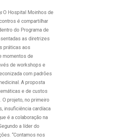
Ambulatório Digital de Nutrição para
s
O Hospital Moinhos de
Empresas
contros é compartilhar
Tele Interconsultas
 dentro do Programa de
Cabine Telemedicina
sentadas as diretrizes
Gestão do Cuidado
s práticas aos
s e momentos de
través de workshops e
preconizada com padrões
medicinal. A proposta
stemáticas e de custos
 O projeto, no primeiro
, insuficiência cardíaca
que é a colaboração na
Segundo a líder do
mações. “Contamos nos