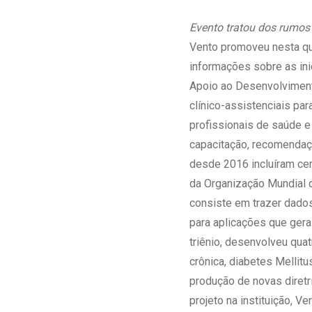
Estrutura da
Estrutura d
Evento tratou dos rumos 
Exames - Po
Vento promoveu nesta qua
Farmácia
informações sobre as ini
Fisioterapia
Apoio ao Desenvolviment
clínico-assistenciais pa
profissionais de saúde e
capacitação, recomendaçõ
desde 2016 incluíram ce
da Organização Mundial d
consiste em trazer dados
para aplicações que gera
triênio, desenvolveu quat
crônica, diabetes Mellitu
produção de novas diretr
projeto na instituição, 