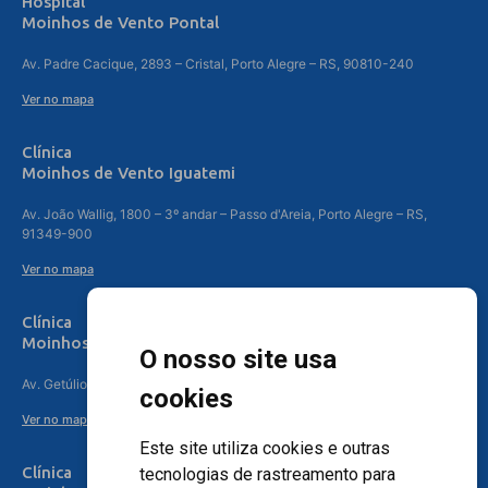
Hospital
Moinhos de Vento Pontal
Av. Padre Cacique, 2893 – Cristal, Porto Alegre – RS, 90810-240
Ver no mapa
Clínica
Moinhos de Vento Iguatemi
Av. João Wallig, 1800 – 3º andar – Passo d'Areia, Porto Alegre – RS,
91349-900
Ver no mapa
Clínica
Moinhos de Vento Canoas
O nosso site usa
Av. Getúlio Vargas, 4841 – Centro, Canoas – RS, 92010-010
cookies
Ver no mapa
Este site utiliza cookies e outras
Clínica
tecnologias de rastreamento para