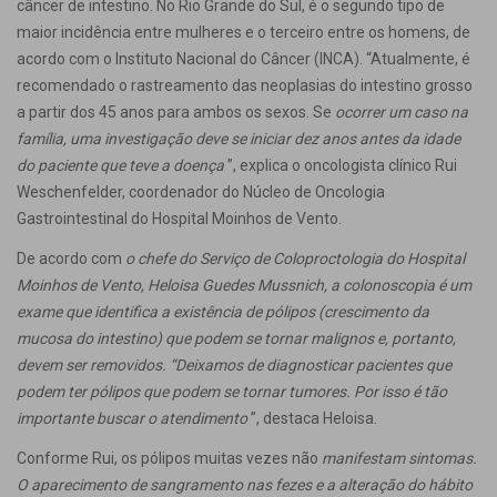
câncer de intestino. No Rio Grande do Sul, é o segundo tipo de
maior incidência entre mulheres e o terceiro entre os homens, de
acordo com o Instituto Nacional do Câncer (INCA). “Atualmente, é
recomendado o rastreamento das neoplasias do intestino grosso
a partir dos 45 anos para ambos os sexos. Se
ocorrer um caso na
família, uma investigação deve se iniciar dez anos antes da idade
do paciente que teve a doença
”, explica o oncologista clínico Rui
Weschenfelder, coordenador do Núcleo de Oncologia
Gastrointestinal do Hospital Moinhos de Vento.
De acordo com
o chefe do Serviço de Coloproctologia do Hospital
Moinhos de Vento, Heloisa Guedes Mussnich, a colonoscopia é um
exame que identifica a existência de pólipos (crescimento da
mucosa do intestino) que podem se tornar malignos e, portanto,
devem ser removidos. “Deixamos de diagnosticar pacientes que
podem ter pólipos que podem se tornar tumores. Por isso é tão
importante buscar o atendimento
”, destaca Heloisa.
Conforme Rui, os pólipos muitas vezes não
manifestam sintomas.
O aparecimento de sangramento nas fezes e a alteração do hábito