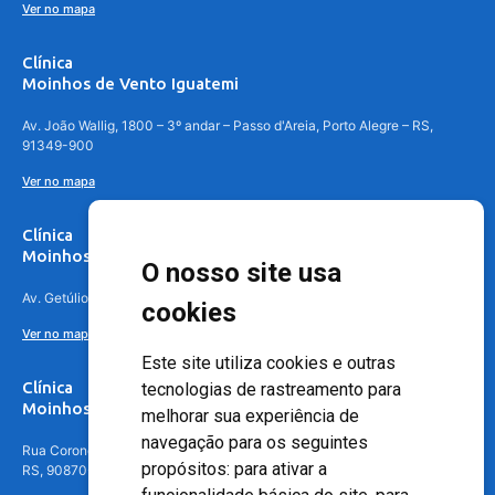
Ver no mapa
Clínica
Moinhos de Vento Iguatemi
Av. João Wallig, 1800 – 3º andar – Passo d'Areia, Porto Alegre – RS,
91349-900
Ver no mapa
Clínica
Moinhos de Vento Canoas
O nosso site usa
Av. Getúlio Vargas, 4841 – Centro, Canoas – RS, 92010-010
cookies
Ver no mapa
Este site utiliza cookies e outras
Clínica
tecnologias de rastreamento para
Moinhos de Vento - Teresópolis
melhorar sua experiência de
navegação para os seguintes
Rua Coronel Aparício Borges, 250 - 3º andar - Teresópolis, Porto Alegre -
propósitos:
para ativar a
RS, 90870-016