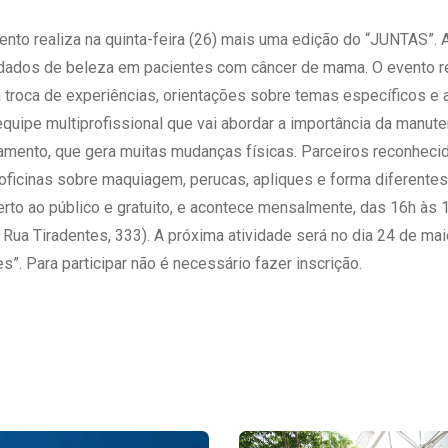
 Matriz
Quem Somos
e Gestão
nto realiza na quinta-feira (26) mais uma edição do “JUNTAS”. 
Responsabilidade Ambiental
rtal Médico
idados de beleza em pacientes com câncer de mama. O evento r
Responsabilidade Social
 troca de experiências, orientações sobre temas específicos e a
Serviço Social
uipe multiprofissional que vai abordar a importância da manut
Saúde Digital Moinhos
tamento, que gera muitas mudanças físicas. Parceiros reconhec
ficinas sobre maquiagem, perucas, apliques e forma diferentes 
to ao público e gratuito, e acontece mensalmente, das 16h às 
 Rua Tiradentes, 333). A próxima atividade será no dia 24 de ma
”. Para participar não é necessário fazer inscrição.