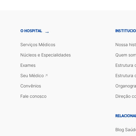
→
O HOSPITAL
INSTITUCI
Serviços Médicos
Nossa hist
Núcleos e Especialidades
Quem som
Exames
Estrutura 
Seu Médico
Estrutura 
Convênios
Organogr
Fale conosco
Direção co
RELACIONA
Blog Saúd