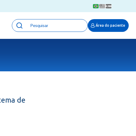
Unidades
Área do paciente
Qualidade e Segurança em saúde
 Moinhos
Eventos
Portal Pesquisa
Programa de Qualidade em Pesquisa
(ProQuali)
PROPESQ
PROADI-SUS
Centro de Pesquisa Clínica
 tema de
MOVE ARO
Pesquisa Hospital Moinhos de Vento
Núcleo de Apoio à Pesquisa (NAP)
Pronto Atendimento Digital
Área Protegida