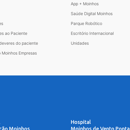
App + Moinhos
Saúde Digital Moinhos
es
Parque Robótico
es ao Paciente
Escritório Internacional
 deveres do paciente
Unidades
 Moinhos Empresas
l
Hospital
ção Moinhos
Moinhos de Vento Ponta