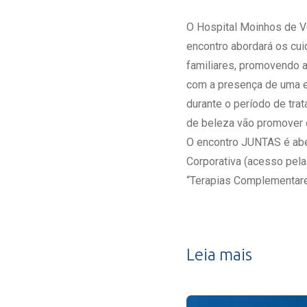
Estrutura da
Estrutura d
O Hospital Moinhos de Ve
Exames - Po
encontro abordará os cu
Farmácia
familiares, promovendo a
Fisioterapia
com a presença de uma eq
durante o período de tra
de beleza vão promover o
O encontro JUNTAS é aber
Corporativa (acesso pela
“Terapias Complementares
Leia mais