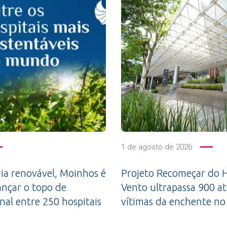
1 de agosto de 2026
a renovável, Moinhos é
Projeto Recomeçar do H
ançar o topo de
Vento ultrapassa 900 a
nal entre 250 hospitais
vítimas da enchente no