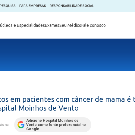
PESQUISA
PARA EMPRESAS
RESPONSABILIDADE SOCIAL
Digital
Hospital do Coração Moinhos
úcleos e Especialidades
Exames
Seu Médico
Fale conosco
hos
Horários de Visita
tica em Pesquisa (CEP)
Horários de visita no Hospital
de Vento
Moinhos Empresas
Informações ao Paciente
e Você
Nossa História
Notícias
everes do Paciente
Organograma Médico
po Clínico
Parque Robótico
Órgãos
Pastoral
icos em pacientes com câncer de mama é
Sangue
Pronto Atendimento Digital
spital Moinhos de Vento
m
Psicologia
e Prática Clínica
Adicione Hospital Moinhos de
Publicações
cional
Vento como fonte preferencial no
nternacional
Google
Qualidade