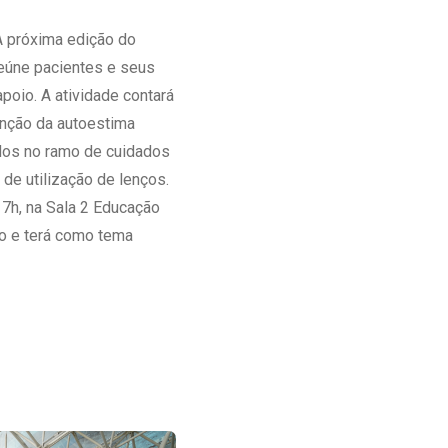
Ambulatório Digital de Nutrição para
A próxima edição do
Empresas
eúne pacientes e seus
Tele Interconsultas
poio. A atividade contará
Cabine Telemedicina
enção da autoestima
Gestão do Cuidado
idos no ramo de cuidados
de utilização de lenços.
17h, na Sala 2 Educação
io e terá como tema