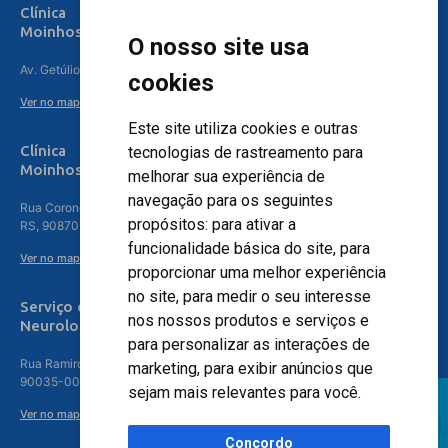
Clínica
Moinhos de Vento Canoas
O nosso site usa
Av. Getúlio Vargas, 4841 – Centro, Canoas – RS, 92010-010
cookies
Ver no mapa
Este site utiliza cookies e outras
Clínica
tecnologias de rastreamento para
Moinhos de Vento - Teresópolis
melhorar sua experiência de
navegação para os seguintes
Rua Coronel Aparício Borges, 250 - 3º andar - Teresópolis, Porto Alegre -
propósitos:
para ativar a
RS, 90870-016
funcionalidade básica do site
,
para
Ver no mapa
proporcionar uma melhor experiência
no site
,
para medir o seu interesse
Serviço de
nos nossos produtos e serviços e
Neurologia
para personalizar as interações de
Rua Ramiro Barcelos, 630 – 5º andar – Floresta, Porto Alegre – RS,
marketing
,
para exibir anúncios que
90035-001
sejam mais relevantes para você
.
Ver no mapa
Concordo