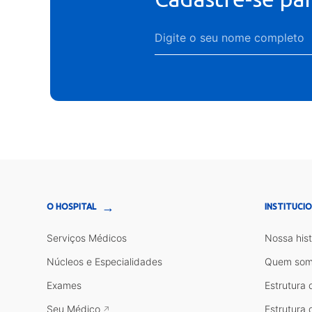
→
O HOSPITAL
INSTITUCI
Serviços Médicos
Nossa hist
Núcleos e Especialidades
Quem som
Exames
Estrutura 
Seu Médico
Estrutura 