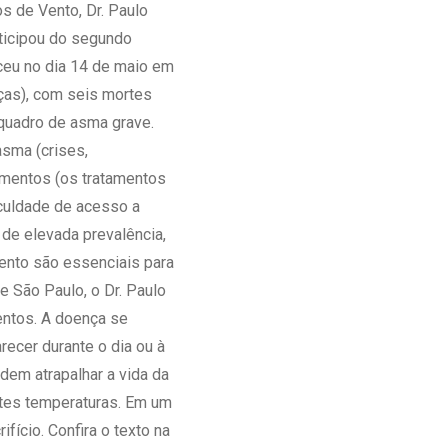
s de Vento, Dr. Paulo
Ambulatório Digital de Nutrição para
ticipou do segundo
Empresas
ceu no dia 14 de maio em
Tele Interconsultas
ças), com seis mortes
Cabine Telemedicina
quadro de asma grave.
Gestão do Cuidado
sma (crises,
amentos (os tratamentos
iculdade de acesso a
 de elevada prevalência,
mento são essenciais para
e São Paulo, o Dr. Paulo
entos. A doença se
recer durante o dia ou à
dem atrapalhar a vida da
ntes temperaturas. Em um
fício. Confira o texto na