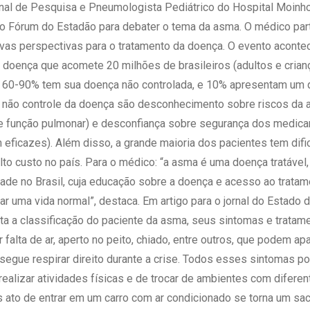
 Matriz
nal de Pesquisa e Pneumologista Pediátrico do Hospital Moinho
Quem Somos
e Gestão
no Fórum do Estadão para debater o tema da asma. O médico par
Responsabilidade Ambiental
rtal Médico
vas perspectivas para o tratamento da doença. O evento aconte
Responsabilidade Social
doença que acomete 20 milhões de brasileiros (adultos e crian
Serviço Social
es, 60-90% tem sua doença não controlada, e 10% apresentam um 
Saúde Digital Moinhos
e não controle da doença são desconhecimento sobre riscos da a
de função pulmonar) e desconfiança sobre segurança dos medic
eficazes). Além disso, a grande maioria dos pacientes tem dif
o custo no país. Para o médico: “a asma é uma doença tratável,
dade no Brasil, cuja educação sobre a doença e acesso ao trata
r uma vida normal”, destaca. Em artigo para o jornal do Estado d
ita a classificação do paciente da asma, seus sintomas e tratam
falta de ar, aperto no peito, chiado, entre outros, que podem apa
nsegue respirar direito durante a crise. Todos esses sintomas po
ealizar atividades físicas e de trocar de ambientes com difere
 ato de entrar em um carro com ar condicionado se torna um sacri