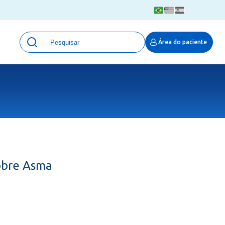
Unidades
Área do paciente
Qualidade e Segurança em saúde
 Moinhos
Eventos
Portal Pesquisa
Programa de Qualidade em Pesquisa
(ProQuali)
PROPESQ
PROADI-SUS
Centro de Pesquisa Clínica
obre Asma
MOVE ARO
Pesquisa Hospital Moinhos de Vento
Núcleo de Apoio à Pesquisa (NAP)
Pronto Atendimento Digital
Área Protegida