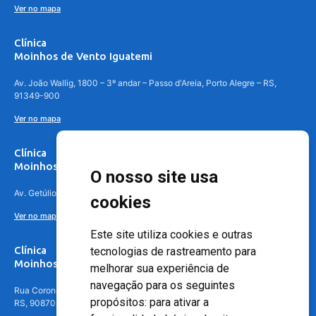
Ver no mapa
Clínica
Moinhos de Vento Iguatemi
Av. João Wallig, 1800 – 3º andar – Passo d'Areia, Porto Alegre – RS,
91349-900
Ver no mapa
Clínica
Moinhos de Vento Canoas
O nosso site usa
Av. Getúlio Vargas, 4841 – Centro, Canoas – RS, 92010-010
cookies
Ver no mapa
Este site utiliza cookies e outras
Clínica
tecnologias de rastreamento para
Moinhos de Vento - Teresópolis
melhorar sua experiência de
navegação para os seguintes
Rua Coronel Aparício Borges, 250 - 3º andar - Teresópolis, Porto Alegre -
propósitos:
para ativar a
RS, 90870-016