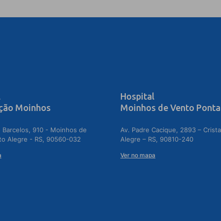
l
Hospital
ção Moinhos
Moinhos de Vento Ponta
 Barcelos, 910 - Moinhos de
Av. Padre Cacique, 2893 – Crista
to Alegre - RS, 90560-032
Alegre – RS, 90810-240
a
Ver no mapa