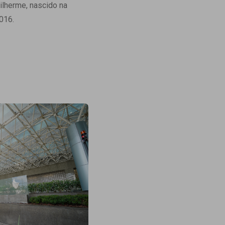
ilherme, nascido na
Ambulatório Digital de Nutrição para
2016.
Empresas
Tele Interconsultas
Cabine Telemedicina
Gestão do Cuidado