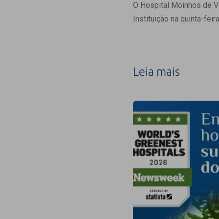
Estrutura da
O Hospital Moinhos de Ve
Estrutura d
Instituição na quinta-fei
Exames - Po
Farmácia
Fisioterapia
Leia mais