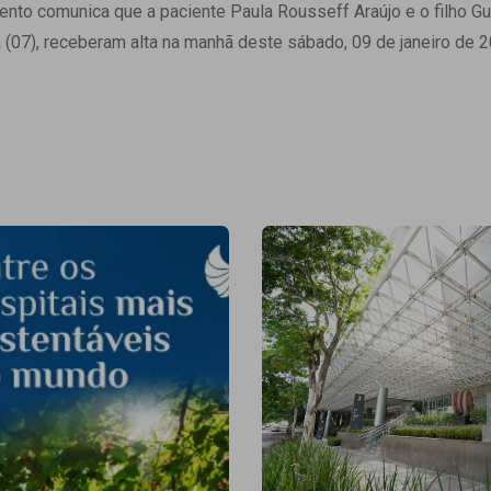
 Matriz
nto comunica que a paciente Paula Rousseff Araújo e o filho Gu
Quem Somos
e Gestão
ra (07), receberam alta na manhã deste sábado, 09 de janeiro de 
Responsabilidade Ambiental
rtal Médico
Responsabilidade Social
Serviço Social
Saúde Digital Moinhos