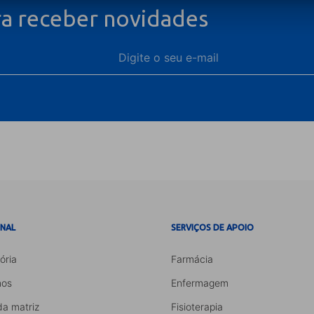
ra receber novidades
ONAL
SERVIÇOS DE APOIO
ória
Farmácia
os
Enfermagem
da matriz
Fisioterapia