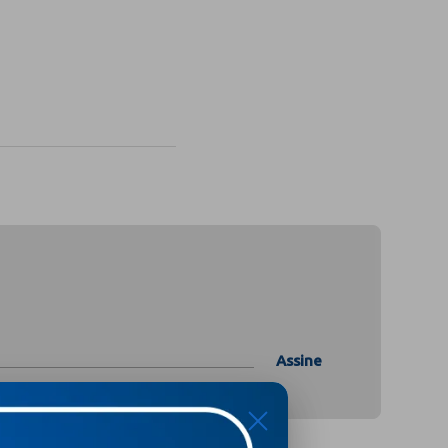
Assine
X