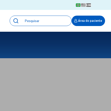
Unidades
Área do paciente
Qualidade e Segurança em saúde
 Moinhos
Eventos
Portal Pesquisa
Programa de Qualidade em Pesquisa
(ProQuali)
PROPESQ
PROADI-SUS
Centro de Pesquisa Clínica
MOVE ARO
Pesquisa Hospital Moinhos de Vento
Núcleo de Apoio à Pesquisa (NAP)
Pronto Atendimento Digital
Área Protegida