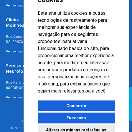
Ver no mapa
Este site utiliza cookies e outras
Clínica
tecnologias de rastreamento para
Moinhos de Vento - Teresópolis
melhorar sua experiência de
navegação para os seguintes
Rua Coronel Aparício Borges, 250 - 3º andar - Teresópolis, Porto Alegre -
propósitos:
para ativar a
RS, 90870-016
funcionalidade básica do site
,
para
Ver no mapa
proporcionar uma melhor experiência
no site
,
para medir o seu interesse
Serviço de
nos nossos produtos e serviços e
Neurologia
para personalizar as interações de
Rua Ramiro Barcelos, 630 – 5º andar – Floresta, Porto Alegre – RS,
marketing
,
para exibir anúncios que
90035-001
sejam mais relevantes para você
.
Ver no mapa
Concordo
Eu recuso
Responsável Técnico: Dr. Luiz Antonio Nasi - CREMERS 11217
© 2025 - Hospital Moinhos de Vento - Registro Empresa (CRM-RS): 425
Alterar as minhas preferências