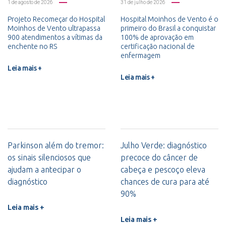
1 de agosto de 2026
31 de julho de 2026
Projeto Recomeçar do Hospital
Hospital Moinhos de Vento é o
Moinhos de Vento ultrapassa
primeiro do Brasil a conquistar
900 atendimentos a vítimas da
100% de aprovação em
enchente no RS
certificação nacional de
enfermagem
Leia mais +
Leia mais +
Parkinson além do tremor:
Julho Verde: diagnóstico
os sinais silenciosos que
precoce do câncer de
ajudam a antecipar o
cabeça e pescoço eleva
diagnóstico
chances de cura para até
90%
Leia mais +
Leia mais +