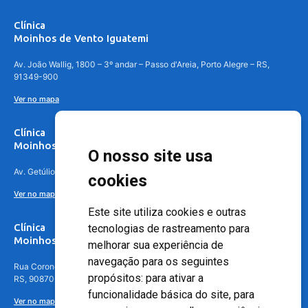
Clínica
Moinhos de Vento Iguatemi
Av. João Wallig, 1800 – 3º andar – Passo d'Areia, Porto Alegre – RS,
91349-900
Ver no mapa
Clínica
Moinhos de Vento Canoas
O nosso site usa
Av. Getúlio Vargas, 4841 – Centro, Canoas – RS, 92010-010
cookies
Ver no mapa
Este site utiliza cookies e outras
Clínica
tecnologias de rastreamento para
Moinhos de Vento - Teresópolis
melhorar sua experiência de
navegação para os seguintes
Rua Coronel Aparício Borges, 250 - 3º andar - Teresópolis, Porto Alegre -
propósitos:
para ativar a
RS, 90870-016
funcionalidade básica do site
,
para
Ver no mapa