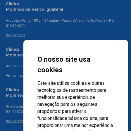
Clínica
Moinhos de Vento Iguatemi
Av. João Wallig, 1800 – 3º andar – Passo d'Areia, Porto Alegre – RS,
91349-900
Ver no mapa
Clínica
Moinhos de Vento Canoas
O nosso site usa
Av. Getúlio Vargas, 4841 – Centro, Canoas – RS, 92010-010
cookies
Ver no mapa
Este site utiliza cookies e outras
Clínica
tecnologias de rastreamento para
Moinhos de Vento - Teresópolis
melhorar sua experiência de
navegação para os seguintes
Rua Coronel Aparício Borges, 250 - 3º andar - Teresópolis, Porto Alegre -
propósitos:
para ativar a
RS, 90870-016
funcionalidade básica do site
,
para
Ver no mapa
proporcionar uma melhor experiência