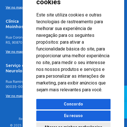
cookies
Ver no mapa
Este site utiliza cookies e outras
Clínica
tecnologias de rastreamento para
Moinhos de Vento - Teresópolis
melhorar sua experiência de
navegação para os seguintes
Rua Coronel Aparício Borges, 250 - 3º andar - Teresópolis, Porto Alegre -
propósitos:
para ativar a
RS, 90870-016
funcionalidade básica do site
,
para
Ver no mapa
proporcionar uma melhor experiência
no site
,
para medir o seu interesse
Serviço de
nos nossos produtos e serviços e
Neurologia
para personalizar as interações de
Rua Ramiro Barcelos, 630 – 5º andar – Floresta, Porto Alegre – RS,
marketing
,
para exibir anúncios que
90035-001
sejam mais relevantes para você
.
Ver no mapa
Concordo
Eu recuso
Responsável Técnico: Dr. Luiz Antonio Nasi - CREMERS 11217
© 2025 - Hospital Moinhos de Vento - Registro Empresa (CRM-RS): 425