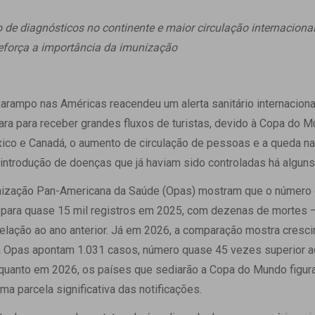
 Matriz
Quem Somos
e Gestão
e diagnósticos no continente e maior circulação internacional
Responsabilidade Ambiental
rtal Médico
reforça a importância da imunização
Responsabilidade Social
Serviço Social
Saúde Digital Moinhos
arampo nas Américas reacendeu um alerta sanitário internacio
ara para receber grandes fluxos de turistas, devido à Copa do 
co e Canadá, o aumento de circulação de pessoas e a queda na 
reintrodução de doenças que já haviam sido controladas há alguns
nização Pan-Americana da Saúde (Opas) mostram que o número
6 para quase 15 mil registros em 2025, com dezenas de mortes
elação ao ano anterior. Já em 2026, a comparação mostra cresc
 da Opas apontam 1.031 casos, número quase 45 vezes superior
quanto em 2026, os países que sediarão a Copa do Mundo figur
a parcela significativa das notificações.