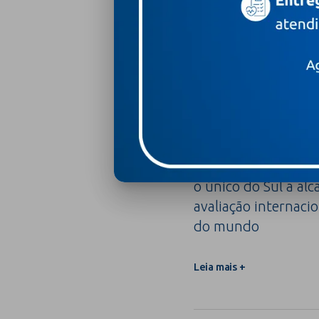
7 de agosto de 2026
Com 100% de energi
o único do Sul a alc
avaliação internacio
do mundo
Leia mais +