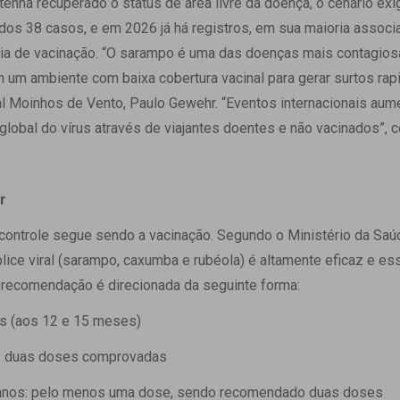
tenha recuperado o status de área livre da doença, o cenário exig
os 38 casos, e em 2026 já há registros, em sua maioria associ
cia de vacinação. “O sarampo é uma das doenças mais contagios
um ambiente com baixa cobertura vacinal para gerar surtos rapi
al Moinhos de Vento, Paulo Gewehr. “Eventos internacionais au
o global do vírus através de viajantes doentes e não vacinados”,
r
e controle segue sendo a vacinação. Segundo o Ministério da Sa
lice viral (sarampo, caxumba e rubéola) é altamente eficaz e ess
a recomendação é direcionada da seguinte forma:
 (aos 12 e 15 meses)
: duas doses comprovadas
nos: pelo menos uma dose, sendo recomendado duas doses