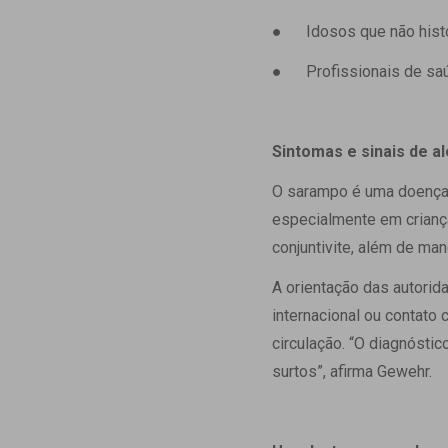
● Idosos que não histór
● Profissionais de saúd
Sintomas e sinais de al
O sarampo é uma doença v
especialmente em criança
conjuntivite, além de m
A orientação das autori
internacional ou contato
circulação. “O diagnóstic
surtos”, afirma Gewehr.