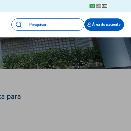
Unidades
Área do paciente
Qualidade e Segurança em saúde
 Moinhos
Eventos
Portal Pesquisa
Programa de Qualidade em Pesquisa
(ProQuali)
PROPESQ
PROADI-SUS
Centro de Pesquisa Clínica
ta para
MOVE ARO
Pesquisa Hospital Moinhos de Vento
Núcleo de Apoio à Pesquisa (NAP)
Pronto Atendimento Digital
Área Protegida