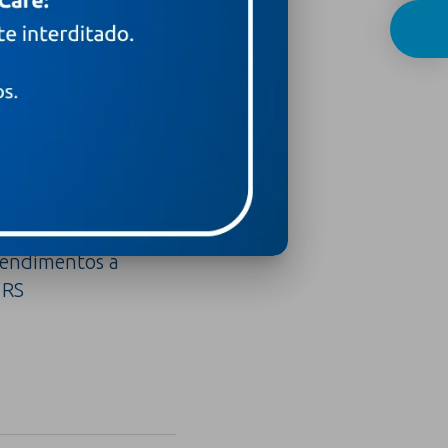
ospital Moinhos de
tendimentos a
 RS