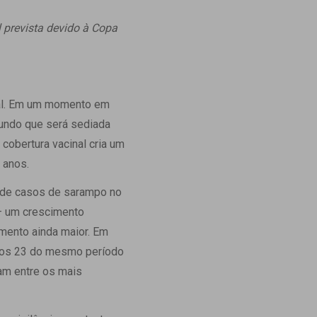
Ambulatório Digital de Nutrição para
 prevista devido à Copa
Empresas
Tele Interconsultas
Cabine Telemedicina
Gestão do Cuidado
nal. Em um momento em
Mundo que será sediada
cobertura vacinal cria um
 anos.
 de casos de sarampo no
 – um crescimento
imento ainda maior. Em
 aos 23 do mesmo período
am entre os mais