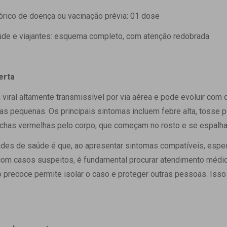
ico de doença ou vacinação prévia: 01 dose
e e viajantes: esquema completo, com atenção redobrada
erta
iral altamente transmissível por via aérea e pode evoluir com
s pequenas. Os principais sintomas incluem febre alta, tosse pe
anchas vermelhas pelo corpo, que começam no rosto e se espalh
dades de saúde é que, ao apresentar sintomas compatíveis, esp
 com casos suspeitos, é fundamental procurar atendimento médic
o precoce permite isolar o caso e proteger outras pessoas. Isso é