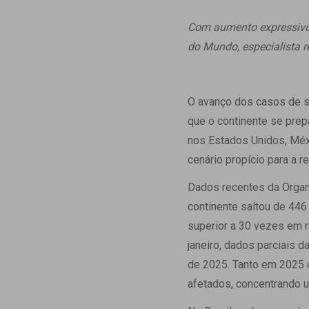
Estrutura da
Estrutura d
Com aumento expressivo d
Exames - Po
do Mundo, especialista 
Farmácia
Fisioterapia
O avanço dos casos de s
que o continente se prep
nos Estados Unidos, Méxi
cenário propício para a 
Dados recentes da Orga
continente saltou de 44
superior a 30 vezes em r
janeiro, dados parciais
de 2025. Tanto em 2025 
afetados, concentrando um