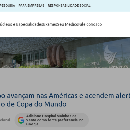
PESQUISA
PARA EMPRESAS
RESPONSABILIDADE SOCIAL
Digital
Hospital do Coração Moinhos
úcleos e Especialidades
Exames
Seu Médico
Fale conosco
hos
Horários de Visita
tica em Pesquisa (CEP)
Horários de visita no Hospital
de Vento
Moinhos Empresas
Informações ao Paciente
e Você
Nossa História
Notícias
everes do Paciente
Organograma Médico
po Clínico
Parque Robótico
Órgãos
Pastoral
po avançam nas Américas e acendem aler
Sangue
Pronto Atendimento Digital
no de Copa do Mundo
m
Psicologia
e Prática Clínica
Adicione Hospital Moinhos de
Publicações
ucional
Vento como fonte preferencial no
nternacional
Google
Qualidade