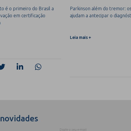
o é o primeiro do Brasil a
Parkinson além do tremor: os 
vação em certificação
ajudam a antecipar o diagnóst
m
Leia mais +
 novidades
Digite o seu e-mail