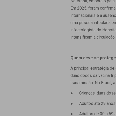
No Brasil, embora o país 
Em 2025, foram confirmad
internacionais e à ausên
uma pessoa infectada em 
infectologista do Hospit
intensificam a circulaçã
Quem deve se protege
A principal estratégia d
duas doses da vacina tríp
transmissão. No Brasil, 
● Crianças: duas doses
● Adultos até 29 anos
● Adultos de 30 a 59 a