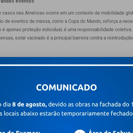
randes eventos
 casos nas Américas ocorre em um contexto de mobilidade glob
ação de eventos de massa, como a Copa do Mundo, reforça a nec
ão é apenas proteção individual, é uma responsabilidade coletiva
tensas, estar vacinado é a principal barreira contra a reintroduçã