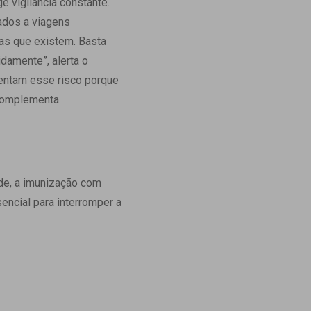
e vigilância constante.
ados a viagens
as que existem. Basta
damente”, alerta o
mentam esse risco porque
 complementa.
úde, a imunização com
encial para interromper a