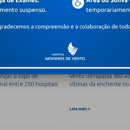
1 de agosto de 2026
a renovável, Moinhos é
Projeto Recomeçar do H
ançar o topo de
Vento ultrapassa 900 a
nal entre 250 hospitais
vítimas da enchente no
Leia mais +