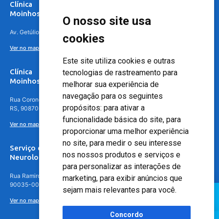
Clínica
Moinhos de Vento Canoas
O nosso site usa
Av. Getúlio Vargas, 4841 – Centro, Canoas – RS, 92010-010
cookies
Ver no mapa
Este site utiliza cookies e outras
Clínica
tecnologias de rastreamento para
Moinhos de Vento - Teresópolis
melhorar sua experiência de
navegação para os seguintes
Rua Coronel Aparício Borges, 250 - 3º andar - Teresópolis, Porto Alegre -
propósitos:
para ativar a
RS, 90870-016
funcionalidade básica do site
,
para
Ver no mapa
proporcionar uma melhor experiência
no site
,
para medir o seu interesse
Serviço de
nos nossos produtos e serviços e
Neurologia
para personalizar as interações de
Rua Ramiro Barcelos, 630 – 5º andar – Floresta, Porto Alegre – RS,
marketing
,
para exibir anúncios que
90035-001
sejam mais relevantes para você
.
Ver no mapa
Concordo