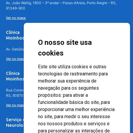
Av. João Wallig, 1800 – 3º andar – Passo d'Areia, Porto Alegre – RS,
91349-900
Ver no mapa
Clínica
Moinhos de Vento Canoas
O nosso site usa
Av. Getúlio Vargas, 4841 – Centro, Canoas – RS, 92010-010
cookies
Ver no mapa
Este site utiliza cookies e outras
Clínica
tecnologias de rastreamento para
Moinhos de Vento - Teresópolis
melhorar sua experiência de
navegação para os seguintes
Rua Coronel Aparício Borges, 250 - 3º andar - Teresópolis, Porto Alegre -
propósitos:
para ativar a
RS, 90870-016
funcionalidade básica do site
,
para
Ver no mapa
proporcionar uma melhor experiência
no site
,
para medir o seu interesse
Serviço de
nos nossos produtos e serviços e
Neurologia
para personalizar as interações de