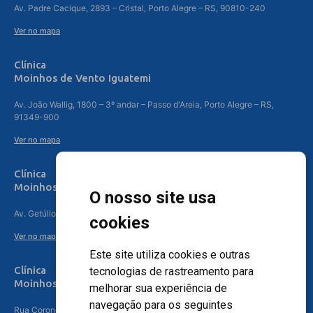
Av. Padre Cacique, 2893 – Cristal, Porto Alegre – RS, 90810-240
Ver no mapa
Clínica
Moinhos de Vento Iguatemi
Av. João Wallig, 1800 – 3º andar – Passo d'Areia, Porto Alegre – RS,
91349-900
Ver no mapa
Clínica
Moinhos de Vento Canoas
O nosso site usa
Av. Getúlio Vargas, 4841 – Centro, Canoas – RS, 92010-010
cookies
Ver no mapa
Este site utiliza cookies e outras
Clínica
tecnologias de rastreamento para
Moinhos de Vento - Teresópolis
melhorar sua experiência de
navegação para os seguintes
Rua Coronel Aparício Borges, 250 - 3º andar - Teresópolis, Porto Alegre -