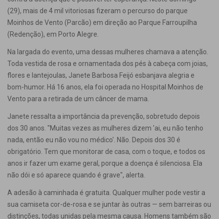
(29), mais de 4 mil vitoriosas fizeram o percurso do parque
Moinhos de Vento (Parcão) em direção ao Parque Farroupilha
(Redenção), em Porto Alegre.
Na largada do evento, uma dessas mulheres chamava a atenção.
Toda vestida de rosa e ornamentada dos pés à cabeça com joias,
flores e lantejoulas, Janete Barbosa Feijó esbanjava alegria e
bom-humor. Há 16 anos, ela foi operada no Hospital Moinhos de
Vento para a retirada de um câncer de mama.
Janete ressalta a importância da prevenção, sobretudo depois
dos 30 anos. "Muitas vezes as mulheres dizem 'ai, eu não tenho
nada, então eu não vou no médico'. Não. Depois dos 30 é
obrigatório. Tem que monitorar de casa, com o toque, e todos os
anos ir fazer um exame geral, porque a doença é silenciosa. Ela
não dói e só aparece quando é grave", alerta.
A adesão à caminhada é gratuita. Qualquer mulher pode vestir a
sua camiseta cor-de-rosa e se juntar às outras — sem barreiras ou
distinções, todas unidas pela mesma causa. Homens também são