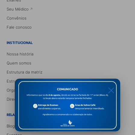
Exames
Seu Médico
Convênios
Fale conosco
INSTITUCIONAL
Nossa história
Quem somos
Estrutura da matriz
Estrutura de gestão
X
Organograma médico
Direção corpo clínico
RELACIONAMENTO E INFORMAÇÃO
Blog Saúde e Você