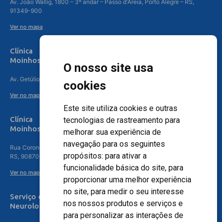
Av. João Wallig, 1800 – 3º andar – Passo d'Areia, Porto Alegre – RS,
91349-900
Ver no mapa
Clínica
Moinhos de Vento Canoas
O nosso site usa
Av. Getúlio Vargas, 4841 – Centro, Canoas – RS, 92010-010
cookies
Ver no mapa
Este site utiliza cookies e outras
Clínica
tecnologias de rastreamento para
Moinhos de Vento - Teresópolis
melhorar sua experiência de
navegação para os seguintes
Rua Coronel Aparício Borges, 250 - 3º andar - Teresópolis, Porto Alegre -
propósitos:
para ativar a
RS, 90870-016
funcionalidade básica do site
,
para
Ver no mapa
proporcionar uma melhor experiência
no site
,
para medir o seu interesse
Serviço de
nos nossos produtos e serviços e
Neurologia
para personalizar as interações de