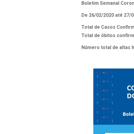
Estrutura da
Boletim Semanal Corona
Estrutura d
De 26/02/2020 até 27/0
Exames - Po
Total de Casos Confir
Farmácia
Total de óbitos confir
Fisioterapia
Número total de altas 