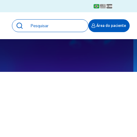
Unidades
Área do paciente
Qualidade e Segurança em saúde
 Moinhos
Eventos
Portal Pesquisa
Programa de Qualidade em Pesquisa
(ProQuali)
PROPESQ
PROADI-SUS
Centro de Pesquisa Clínica
MOVE ARO
Pesquisa Hospital Moinhos de Vento
Núcleo de Apoio à Pesquisa (NAP)
Pronto Atendimento Digital
Área Protegida