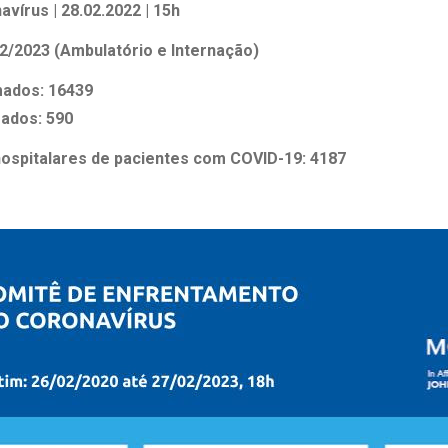
 Matriz
vírus | 28.02.2022 | 15h
Quem Somos
e Gestão
2/2023 (Ambulatório e Internação)
Responsabilidade Ambiental
rtal Médico
Responsabilidade Social
mados: 16439
Serviço Social
mados: 590
Saúde Digital Moinhos
hospitalares de pacientes com COVID-19: 4187