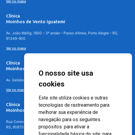
Ver no mapa
Clínica
Moinhos de Vento Iguatemi
Av. João Wallig, 1800 – 3º andar – Passo d'Areia, Porto Alegre – RS,
91349-900
Ver no mapa
Clínica
Moinhos de Vento Canoas
O nosso site usa
Av. Getúlio Vargas, 4841 – Centro, Canoas – RS, 92010-010
cookies
Ver no mapa
Este site utiliza cookies e outras
Clínica
tecnologias de rastreamento para
Moinhos de Vento - Teresópolis
melhorar sua experiência de
navegação para os seguintes
Rua Coronel Aparício Borges, 250 - 3º andar - Teresópolis, Porto Alegre -
propósitos:
para ativar a
RS, 90870-016
funcionalidade básica do site
,
para