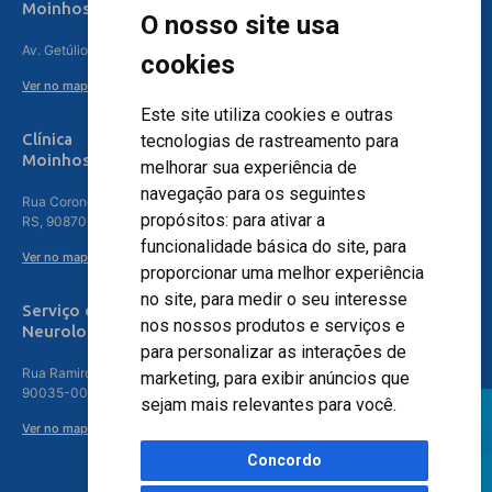
Moinhos de Vento Canoas
O nosso site usa
Av. Getúlio Vargas, 4841 – Centro, Canoas – RS, 92010-010
cookies
Ver no mapa
Este site utiliza cookies e outras
Clínica
tecnologias de rastreamento para
Moinhos de Vento - Teresópolis
melhorar sua experiência de
navegação para os seguintes
Rua Coronel Aparício Borges, 250 - 3º andar - Teresópolis, Porto Alegre -
propósitos:
para ativar a
RS, 90870-016
funcionalidade básica do site
,
para
Ver no mapa
proporcionar uma melhor experiência
no site
,
para medir o seu interesse
Serviço de
nos nossos produtos e serviços e
Neurologia
para personalizar as interações de
Rua Ramiro Barcelos, 630 – 5º andar – Floresta, Porto Alegre – RS,
marketing
,
para exibir anúncios que
90035-001
sejam mais relevantes para você
.
Ver no mapa
Concordo