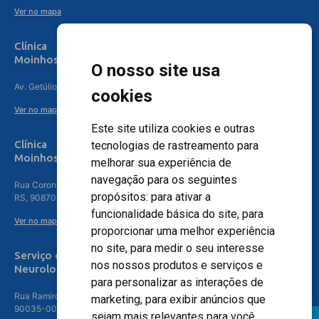
Ver no mapa
Clínica
Moinhos de Vento Canoas
O nosso site usa
Av. Getúlio Vargas, 4841 – Centro, Canoas – RS, 92010-010
cookies
Ver no mapa
Este site utiliza cookies e outras
Clínica
tecnologias de rastreamento para
Moinhos de Vento - Teresópolis
melhorar sua experiência de
navegação para os seguintes
Rua Coronel Aparício Borges, 250 - 3º andar - Teresópolis, Porto Alegre -
propósitos:
para ativar a
RS, 90870-016
funcionalidade básica do site
,
para
Ver no mapa
proporcionar uma melhor experiência
no site
,
para medir o seu interesse
Serviço de
nos nossos produtos e serviços e
Neurologia
para personalizar as interações de
Rua Ramiro Barcelos, 630 – 5º andar – Floresta, Porto Alegre – RS,
marketing
,
para exibir anúncios que
90035-001
sejam mais relevantes para você
.