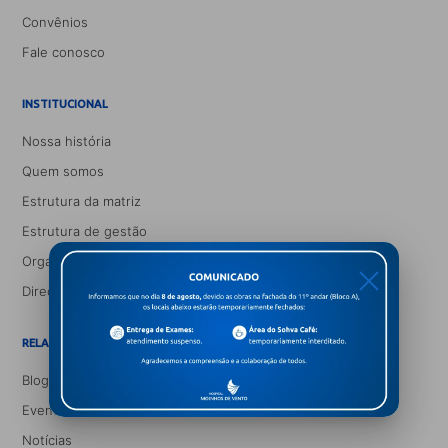
Convênios
Fale conosco
INSTITUCIONAL
Nossa história
Quem somos
Estrutura da matriz
Estrutura de gestão
Organograma médico
X
Direção corpo clínico
RELACIONAMENTO E INFORMAÇÃO
Blog Saúde e Você
Eventos
Notícias