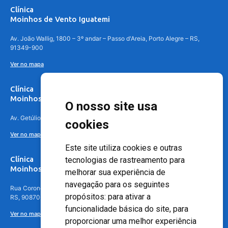
Clínica
Moinhos de Vento Iguatemi
Av. João Wallig, 1800 – 3º andar – Passo d'Areia, Porto Alegre – RS,
91349-900
Ver no mapa
Clínica
Moinhos de Vento Canoas
O nosso site usa
Av. Getúlio Vargas, 4841 – Centro, Canoas – RS, 92010-010
cookies
Ver no mapa
Este site utiliza cookies e outras
Clínica
tecnologias de rastreamento para
Moinhos de Vento - Teresópolis
melhorar sua experiência de
navegação para os seguintes
Rua Coronel Aparício Borges, 250 - 3º andar - Teresópolis, Porto Alegre -
propósitos:
para ativar a
RS, 90870-016
funcionalidade básica do site
,
para
Ver no mapa
proporcionar uma melhor experiência