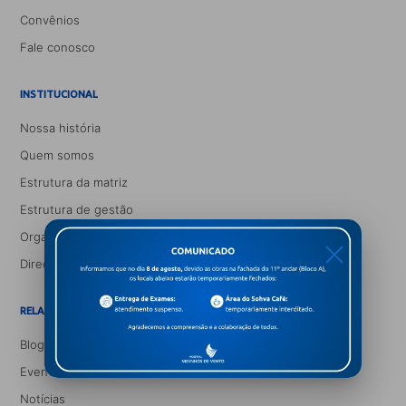
Convênios
Fale conosco
INSTITUCIONAL
Nossa história
Quem somos
Estrutura da matriz
Estrutura de gestão
Organograma médico
X
Direção corpo clínico
RELACIONAMENTO E INFORMAÇÃO
Blog Saúde e Você
Eventos
Notícias