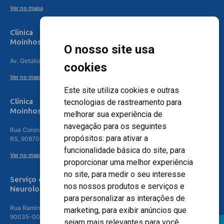
Ver no mapa
Clínica
Moinhos de Vento Canoas
O nosso site usa
Av. Getúlio Vargas, 4841 – Centro, Canoas – RS, 92010-010
cookies
Ver no mapa
Este site utiliza cookies e outras
Clínica
tecnologias de rastreamento para
Moinhos de Vento - Teresópolis
melhorar sua experiência de
navegação para os seguintes
Rua Coronel Aparício Borges, 250 - 3º andar - Teresópolis, Porto Alegre -
propósitos:
para ativar a
RS, 90870-016
funcionalidade básica do site
,
para
Ver no mapa
proporcionar uma melhor experiência
no site
,
para medir o seu interesse
Serviço de
nos nossos produtos e serviços e
Neurologia
para personalizar as interações de
Rua Ramiro Barcelos, 630 – 5º andar – Floresta, Porto Alegre – RS,
marketing
,
para exibir anúncios que
90035-001
sejam mais relevantes para você
.