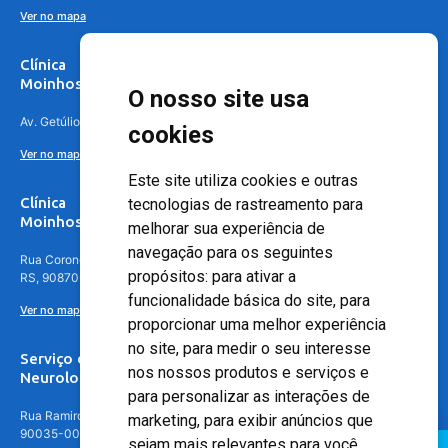
Ver no mapa
Clínica
Moinhos de Vento Canoas
O nosso site usa
Av. Getúlio Vargas, 4841 – Centro, Canoas – RS, 92010-010
cookies
Ver no mapa
Este site utiliza cookies e outras
Clínica
tecnologias de rastreamento para
Moinhos de Vento - Teresópolis
melhorar sua experiência de
navegação para os seguintes
Rua Coronel Aparício Borges, 250 - 3º andar - Teresópolis, Porto Alegre -
propósitos:
para ativar a
RS, 90870-016
funcionalidade básica do site
,
para
Ver no mapa
proporcionar uma melhor experiência
no site
,
para medir o seu interesse
Serviço de
nos nossos produtos e serviços e
Neurologia
para personalizar as interações de
Rua Ramiro Barcelos, 630 – 5º andar – Floresta, Porto Alegre – RS,
marketing
,
para exibir anúncios que
90035-001
sejam mais relevantes para você
.