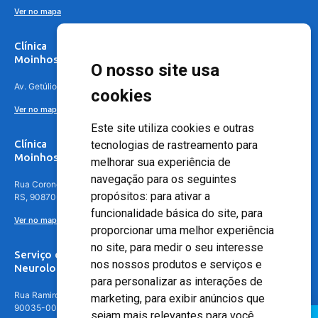
Ver no mapa
Clínica
Moinhos de Vento Canoas
O nosso site usa
Av. Getúlio Vargas, 4841 – Centro, Canoas – RS, 92010-010
cookies
Ver no mapa
Este site utiliza cookies e outras
Clínica
tecnologias de rastreamento para
Moinhos de Vento - Teresópolis
melhorar sua experiência de
navegação para os seguintes
Rua Coronel Aparício Borges, 250 - 3º andar - Teresópolis, Porto Alegre -
propósitos:
para ativar a
RS, 90870-016
funcionalidade básica do site
,
para
Ver no mapa
proporcionar uma melhor experiência
no site
,
para medir o seu interesse
Serviço de
nos nossos produtos e serviços e
Neurologia
para personalizar as interações de
Rua Ramiro Barcelos, 630 – 5º andar – Floresta, Porto Alegre – RS,
marketing
,
para exibir anúncios que
90035-001
sejam mais relevantes para você
.